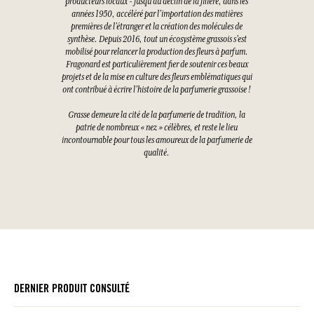
producteurs locaux - jusqu’au déclin de la filière, dans les
années 1950, accéléré par l’importation des matières
premières de l’étranger et la création des molécules de
synthèse. Depuis 2016, tout un écosystème grassois s’est
mobilisé pour relancer la production des fleurs à parfum.
Fragonard est particulièrement fier de soutenir ces beaux
projets et de la mise en culture des fleurs emblématiques qui
ont contribué à écrire l’histoire de la parfumerie grassoise !
Grasse demeure la cité de la parfumerie de tradition, la
patrie de nombreux « nez » célèbres, et reste le lieu
incontournable pour tous les amoureux de la parfumerie de
qualité.
DERNIER PRODUIT CONSULTÉ