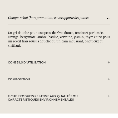
Chaque achat (hors promotion) vous rapporte des points
Consult
Un gel douche pour une peau de rêve, douce, tendre et parfumée.
Orange, bergamote, ambre, basilic, verveine, jasmin, thym et iris pour
un réveil frais sous la douche ou un bain moussant, onctueux et
vivifiant.
CONSEILS D'UTILISATION
EVITER LE CONTACT AVEC LES YEUX.
COMPOSITION
Aqua (Water), Sodium Laureth Sulfate, Cocamidopropyl Betaine,
Parfum (Fragrance), Polysorbate 20, Peg-7 Glyceryl Cocoate, Sodium
FICHE PRODUITS RELATIVE AUX QUALITÉS OU
Chloride, Phenoxyethanol, Ethylhexylglycerin,
CARACTÉRISTIQUES ENVIRONNEMENTALES
Methylchloroisothiazolinone, Methylisothiazolinone, Limonene,
Linalool, Alpha-isomethyl Ionone, Citral, Benzyl Salicylate,
Eugenol.Cette liste peut faire l'objet de modifications, veuillez
consulter l'emballage du produit acheté.