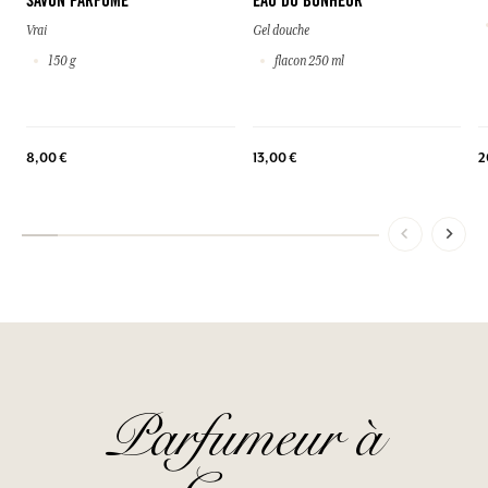
SAVON PARFUMÉ
EAU DU BONHEUR
Vrai
Gel douche
150 g
flacon 250 ml
2
8,00 €
13,00 €
Parfumeur à