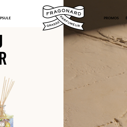
PSULE
PROMOS
U
R