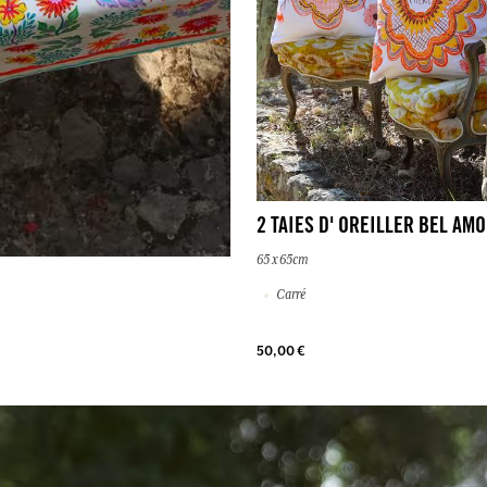
2 TAIES D' OREILLER BEL AM
65 x 65cm
Carré
50,00 €