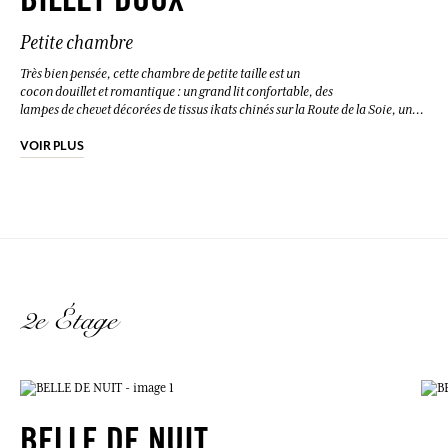
BILLET DOUX
coton et toutes les chambres sont climatisées.
Petite chambre
Très bien pensée, cette chambre de petite taille est un
cocon douillet et romantique : un grand lit confortable, des
lampes de chevet décorées de tissus ikats chinés sur la Route de la Soie, une
suspension des années 1960, des gravures du XIXe siècle… Nos draps sont en
lin, les serviettes de toilette en coton et toutes les chambres sont climatisées.
VOIR PLUS
2e Étage
BELLE DE NUIT