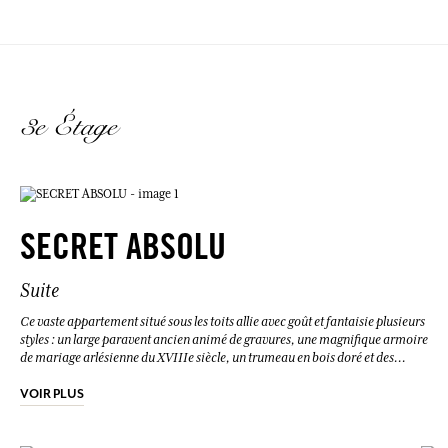
3e Étage
SECRET ABSOLU
Suite
Ce vaste appartement situé sous les toits allie avec goût et fantaisie plusieurs
styles : un large paravent ancien animé de gravures, une magnifique armoire
de mariage arlésienne du XVIIIe siècle, un trumeau en bois doré et des
appliques de design italien. Juste au-dessus, les heureux voyageurs de cette
chambre auront l’accès exclusif à notre ravissante terrasse, qui surplombe la
VOIR PLUS
ville. Une vue imprenable sur les toits arlésiens, l’Hôtel de ville et la célèbre
tour de l’Horloge. La chambre est dotée d’un lit d’appoint en fer forgé pour
un troisième couchage. Spacieuse, la salle de bain offre une double vasque,