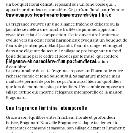
un bouquet floral délicat, reposant sur un fond boisé qui
apporte profondeur et caractère. Ce parfum floral pour femme
exprime ainsi une féminité raffinée et naturelle.
Une composition florale lumineuse et équilibrée
La fragrance s’ouvre sur une alliance fraîche et délicate où la
jacinthe se mêle à une touche fruitée de pomme, apportant
vivacité et éclat à la composition. Cette ouverture lumineuse
évolue vers un cœur floral harmonieux évoquant un bouquet de
fleurs de printemps, mêlant jasmin, fleur d’oranger et muguet
dans une élégante douceur. Le sillage se prolonge sur un fond
boisé dominé par le cèdre et adouci par le musc, qui confère
profondeur et tenue tout en conservant une sensation
Élégance et caractère d’un parfum floral
d’équilibre.
La personnalité de cette fragrance repose sur l’harmonie entre
richesse florale et fond boisé subtil. Sa signature intense mais
maîtrisée permet de porter ce parfum aussi bien au quotidien
que lors de moments plus particuliers. L’ensemble compose un
sillage raffiné qui incarne l’élégance intemporelle de la maison
Fragonard.
Une fragrance féminine intemporelle
Grâce à son équilibre entre fraîcheur florale et profondeur
boisée, Fragonard Nouvelle Fragrance s’adapte facilement à
différentes occasions et saisons. Son sillage élégant et lumineux