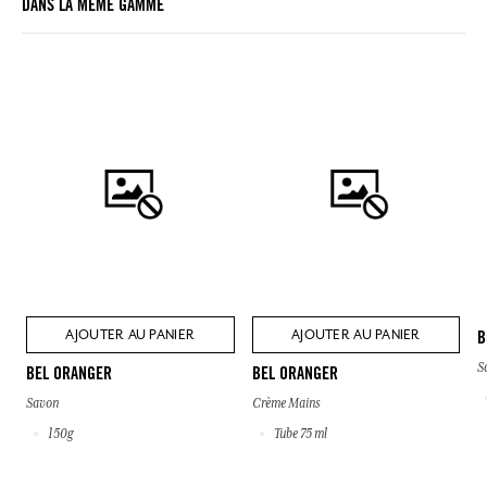
DANS LA MÊME GAMME
AJOUTER AU PANIER
AJOUTER AU PANIER
B
S
BEL ORANGER
BEL ORANGER
Savon
Crème Mains
150g
Tube 75 ml