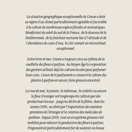
La situation géographique exceptionnelle de Grasse a doté
sa région d'un climat particulièrement agréable et favorable
à la culture de nombreuses espèces florales et aromatiques.
Bénéficiant du soleil du sud de la France, de la douceur de la
Méditerranée, de la fraîcheur nocturne liée à l'altitude et de
l'abondance de cours d'eau, la cité connaît un microclimat
exceptionnel.
Entre terre et mer, Grasse a toujours vécu au rythme de la
cueillette des fleurs à parfum. Au Moyen Âge la corporation
des gantiers utilisait déjà les cultures locales pour parfumer
leurs cuirs. L’essor de la parfumerie a consacré la culture des
plantes à parfum en savoir-faire grassois ancestral.
La rose de mai, le jasmin, la tubéreuse, la violette ou encore
la fleur d’oranger ont longtemps été cultivés par des
producteurs locaux - jusqu’au déclin de la filière, dans les
années 1950, accéléré par l’importation des matières
premières de l’étranger et la création des molécules de
synthèse. Depuis 2016, tout un écosystème grassois s’est
mobilisé pour relancer la production des fleurs à parfum.
Fragonard est particulièrement fier de soutenir ces beaux