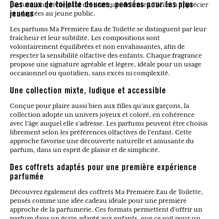
parfum, en privilégiant des senteurs délicates, faciles à apprécier
Des eaux de toilette douces, pensées pour les plus
et adaptées au jeune public.
jeunes
Les parfums Ma Première Eau de Toilette se distinguent par leur
fraîcheur et leur subtilité. Les compositions sont
volontairement équilibrées et non envahissantes, afin de
respecter la sensibilité olfactive des enfants. Chaque fragrance
propose une signature agréable et légère, idéale pour un usage
occasionnel ou quotidien, sans excès ni complexité.
Une collection mixte, ludique et accessible
Conçue pour plaire aussi bien aux filles qu’aux garçons, la
collection adopte un univers joyeux et coloré, en cohérence
avec l’âge auquel elle s’adresse. Les parfums peuvent être choisis
librement selon les préférences olfactives de l’enfant. Cette
approche favorise une découverte naturelle et amusante du
parfum, dans un esprit de plaisir et de simplicité.
Des coffrets adaptés pour une première expérience
parfumée
Découvrez également des coffrets Ma Première Eau de Toilette,
pensés comme une idée cadeau idéale pour une première
approche de la parfumerie. Ces formats permettent d’offrir un
parfum dans un écrin adapté aux enfants, que ce soit pour un