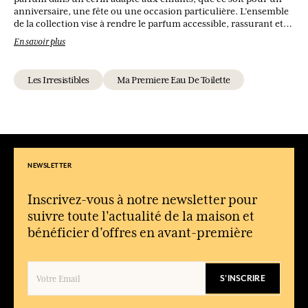
anniversaire, une fête ou une occasion particulière. L’ensemble
de la collection vise à rendre le parfum accessible, rassurant et
joyeux dès le plus jeune âge.
En savoir plus
À qui s’adresse Ma Première Eau de Toilette ?
Les Irresistibles
Ma Premiere Eau De Toilette
La collection est destinée aux enfants, filles et garçons.
Quels produits sont proposés sur cette page ?
Des eaux de toilette pour enfants ainsi que des coffrets
parfumés.
Les parfums sont-ils mixtes ?
NEWSLETTER
Non, mais les fragrances peuvent convenir aussi bien aux filles
qu’aux garçons.
Inscrivez-vous à notre newsletter pour
Est-ce une bonne idée cadeau ?
suivre toute l'actualité de la maison et
Oui, les coffrets sont particulièrement adaptés pour offrir un
bénéficier d’offres en avant-première
premier parfum à un enfant.
S'INSCRIRE