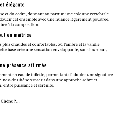
et élégante
êne et du cèdre, donnant au parfum une colonne vertébrale
nt adoucir cet ensemble avec une nuance légèrement poudrée,
ibre à la composition.
out en maîtrise
és plus chaudes et confortables, où l’ambre et la vanille
tte base crée une sensation enveloppante, sans lourdeur,
.
une présence affirmée
lement en eau de toilette, permettant d’adopter une signature
er. Bois de Chêne s’inscrit dans une approche sobre et
 entre puissance et sérénité.
e Chêne ?
t épicée, profonde et structurée.
ragrance ?
enveloppante, entre bois chauds, notes fumées et fraîcheur