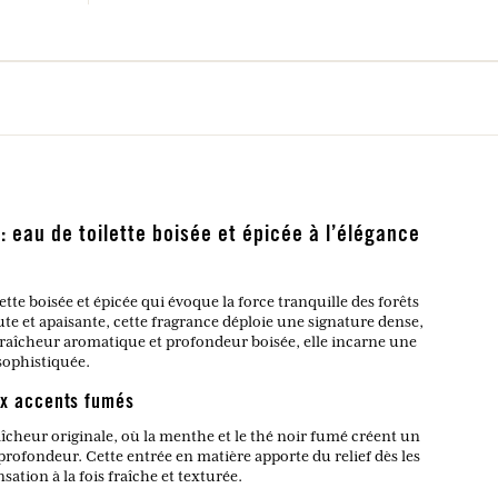
: eau de toilette boisée et épicée à l’élégance
tte boisée et épicée qui évoque la force tranquille des forêts
ute et apaisante, cette fragrance déploie une signature dense,
fraîcheur aromatique et profondeur boisée, elle incarne une
sophistiquée.
ux accents fumés
îcheur originale, où la menthe et le thé noir fumé créent un
 profondeur. Cette entrée en matière apporte du relief dès les
ation à la fois fraîche et texturée.