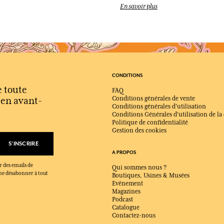
En savoir plus
À qui s’adresse ce parfum ?
Il convient aux hommes recherch
ostentatoire.
Qu’est-ce qui rend Bois de Chê
Son contraste entre fraîcheur ar
signature originale et équilibrée.
CONDITIONS
Quand porter Bois de Chêne ?
e toute
FAQ
Idéal en automne et en hiver, ma
s en avant-
Conditions générales de vente
Conditions générales d'utilisation
Quels produits composent la co
Conditions Générales d'utilisation de la
La collection se concentre sur l’e
Politique de confidentialité
rechargeables.
Gestion des cookies
S'INSCRIRE
A PROPOS
r des emails de
Qui sommes nous ?
x me désabonner à tout
Boutiques, Usines & Musées
Evénement
Magazines
Podcast
Catalogue
Contactez-nous