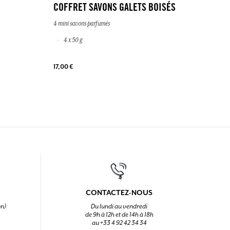
COFFRET SAVONS GALETS BOISÉS
4 mini savons parfumés
4 x 50 g
17,00 €
CONTACTEZ-NOUS
on)
Du lundi au vendredi
de 9h à 12h et de 14h à 18h
au +33 4 92 42 34 34