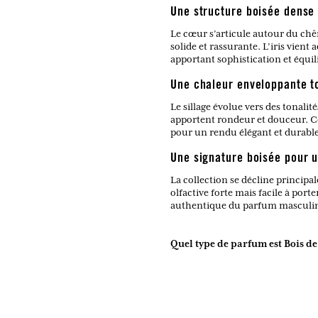
Une structure boisée dense 
Le cœur s’articule autour du ch
solide et rassurante. L’iris vie
apportant sophistication et équil
Une chaleur enveloppante t
Le sillage évolue vers des tonalit
apportent rondeur et douceur. Ce
pour un rendu élégant et durable
Une signature boisée pour 
La collection se décline principa
olfactive forte mais facile à port
authentique du parfum masculin,
Quel type de parfum est Bois d
C’est une eau de toilette boisée e
Quelle ambiance évoque cette f
Elle rappelle une forêt calme et 
naturelle.