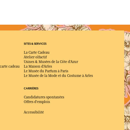
ant une fragrance boisée affirmée, élégante et non
ne unique ?
omatique (menthe, thé noir) et profondeur boisée crée une
SITES & SERVICES
La Carte Cadeau
is aussi en soirée pour une présence plus enveloppante.
Atelier olfactif
Usines & Musées de la Côte d'Azur
llection Bois de Chêne ?
 carte cadeau
La Maison d'Arles
au de toilette, disponible en différents formats
Le Musée du Parfum à Paris
Le Musée de la Mode et du Costume à Arles
CARRIÈRES
Candidatures spontanées
Offres d'emplois
Accessibilité