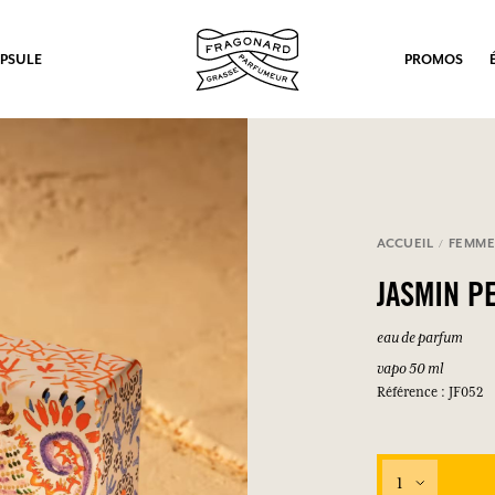
PSULE
PROMOS
ACCUEIL
FEMM
JASMIN P
eau de parfum
vapo 50 ml
Référence : JF052
1
ux.