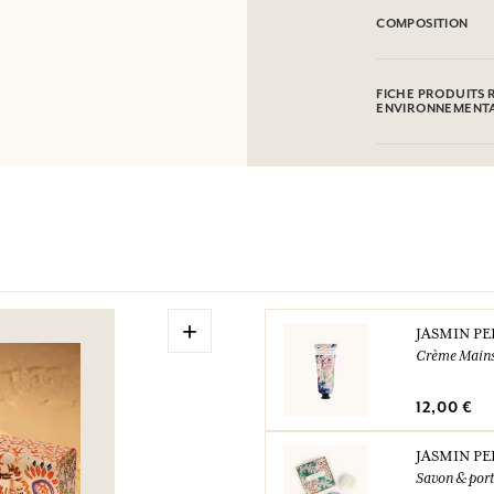
COMPOSITION
Alcohol denat. (SD
Limonene, Hexyl Ci
FICHE PRODUITS 
Hydroxycitronellal,
ENVIRONNEMENT
l'objet de modifica
Tableau d'information
Veuillez consulter 
cliquant ici
.
+
JASMIN PE
Crème Main
12,00 €
JASMIN PE
Savon & port