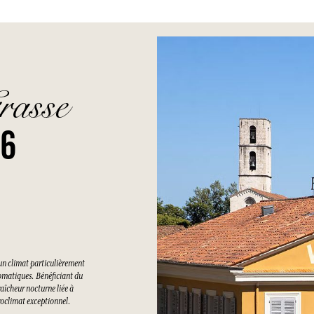
rasse
26
un climat particulièrement
romatiques. Bénéficiant du
raîcheur nocturne liée à
croclimat exceptionnel.