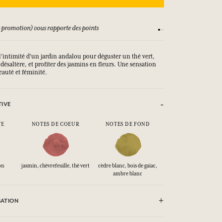
os CGV
Satisfait ou r
l'intimité d'un jardin andalou pour déguster un thé vert,
ésaltère, et profiter des jasmins en fleurs. Une sensation
eauté et féminité.
TIVE
TE
NOTES DE COEUR
NOTES DE FOND
on
jasmin, chèvrefeuille, thé vert
cèdre blanc, bois de gaiac,
ambre blanc
SATION
pas vaporiser vers une flamme.