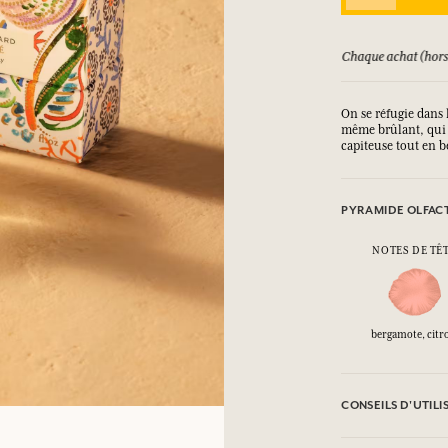
SE CONNECTER
at (hors promotion) vous rapporte des points
Consultez n
ux.
ux.
ux.
ux.
On se réfugie dans 
même brûlant, qui d
capiteuse tout en b
SE CONNECTER
SE CONNECTER
SE CONNECTER
SE CONNECTER
PYRAMIDE OLFAC
NOTES DE TÊ
bergamote, citr
CONSEILS D'UTILI
INFLAMMABLE : Ne 