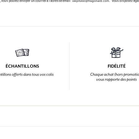
s, vous pouvez envoyer un courriel à l’adresse email :
vieprivee@fragonard.com.
Vous disposez égal
ÉCHANTILLONS
FIDÉLITÉ
tillons offerts dans tous vos colis
Chaque achat (hors promoti
vous rapporte des points