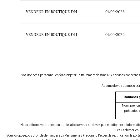
VENDEUR EN BOUTIQUE F/H
01/09/2026
VENDEUR EN BOUTIQUE F/H
01/09/2026
Vos données personnelles font l’objet d’un traitement destiné aux services concern
Aucune de vos données perso
Données p
Nom, prénom
présentes d
Nous attirons votre attention sur le fait que vous ne devez pas mentionner d’informa
Les Parfumeries F
Vous disposez du droit de demander aux Parfumeries Fragonard l’accès, la rectification, la portab