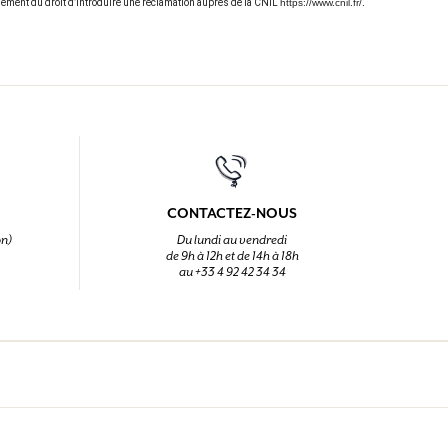
ement du droit d’introduire une réclamation auprès de la CNIL
https://www.cnil.fr/
.
CONTACTEZ-NOUS
on)
Du lundi au vendredi
de 9h à 12h et de 14h à 18h
au +33 4 92 42 34 34