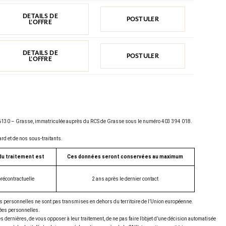
DETAILS DE
POSTULER
L'OFFRE
DETAILS DE
POSTULER
L'OFFRE
d, 06130 – Grasse, immatriculée auprès du RCS de Grasse sous le numéro 403 394 018.
rd et de nos sous-traitants.
 du traitement est
Ces données seront conservées au maximum
récontractuelle
2 ans après le dernier contact
 personnelles ne sont pas transmises en dehors du territoire de l’Union européenne.
nées personnelles.
s dernières, de vous opposer à leur traitement, de ne pas faire l’objet d’une décision automatisée