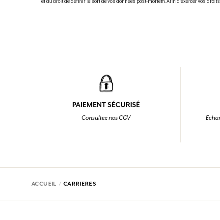
et du droit de définir le sort de vos données post-mortem.
Afin d’exercer vos droit
PAIEMENT SÉCURISÉ
Consultez nos CGV
Echan
ACCUEIL
CARRIERES