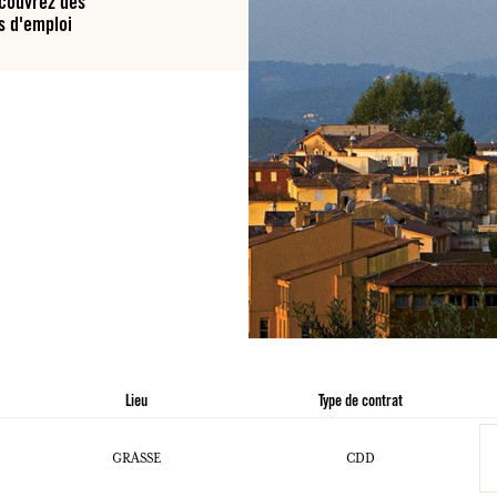
écouvrez des
ux.
s d'emploi
SE CONNECTER
ux.
ux.
ux.
ux.
SE CONNECTER
SE CONNECTER
SE CONNECTER
SE CONNECTER
Lieu
Type de contrat
GRASSE
CDD