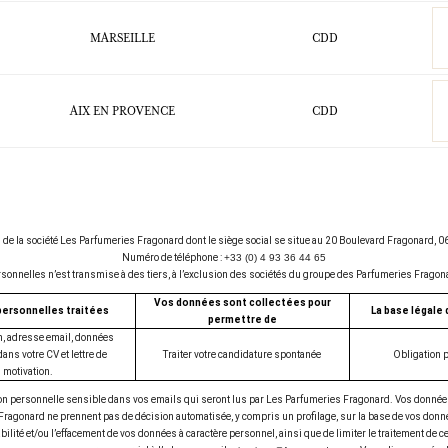
MARSEILLE
CDD
AIX EN PROVENCE
CDD
és de la société Les Parfumeries Fragonard dont le siège social se situe au 20 Boulevard Fragonar
Numéro de téléphone :
+33 (0) 4 93 36 44 65
nnelles n’est transmise à des tiers, à l’exclusion des sociétés du groupe des Parfumeries Fragona
Vos données sont collectées pour
ersonnelles traitées
La base légale
permettre de
, adresse email, données
ans votre CV et lettre de
Traiter votre candidature spontanée
Obligation p
motivation.
tion personnelle sensible dans vos emails qui seront lus par Les Parfumeries Fragonard.
Vos données
ragonard ne prennent pas de décision automatisée, y compris un profilage, sur la base de vos don
ilité et/ou l’effacement de vos données à caractère personnel, ainsi que de limiter le traitement de ce