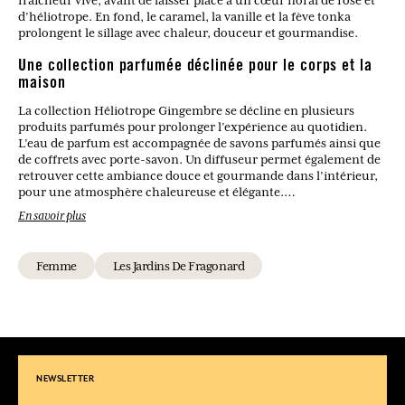
d’héliotrope. En fond, le caramel, la vanille et la fève tonka
prolongent le sillage avec chaleur, douceur et gourmandise.
Une collection parfumée déclinée pour le corps et la
maison
La collection Héliotrope Gingembre se décline en plusieurs
produits parfumés pour prolonger l’expérience au quotidien.
L’eau de parfum est accompagnée de savons parfumés ainsi que
de coffrets avec porte-savon. Un diffuseur permet également de
retrouver cette ambiance douce et gourmande dans l’intérieur,
pour une atmosphère chaleureuse et élégante.
En savoir plus
Quel type de parfum est Héliotrope Gingembre ?
C’est un parfum oriental et vanillé aux notes de bergamote,
Femme
Les Jardins De Fragonard
gingembre, rose, héliotrope, caramel, vanille et fève tonka.
À quelle saison porter cette fragrance ?
Elle est idéale pour l’automne et l’hiver grâce à son caractère
chaud et gourmand.
Le parfum est-il plutôt sucré ou épicé ?
NEWSLETTER
Il offre un équilibre entre une touche épicée en tête et un fond
gourmand, doux et enveloppant.