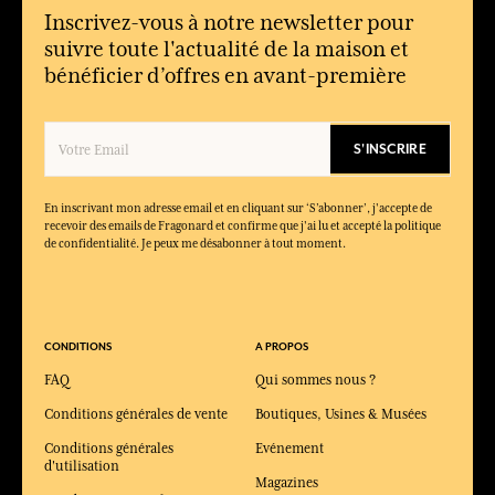
Inscrivez-vous à notre newsletter pour
Ce parfum convient-il pour un usage quotidien ?
suivre toute l'actualité de la maison et
Oui, malgré sa gourmandise, il reste élégant et peut se porter au
bénéficier d’offres en avant-première
quotidien, notamment en saison fraîche.
Quels produits composent la collection Héliotrope
Gingembre ?
S'INSCRIRE
La collection comprend une eau de parfum, une crème main,
des savons, un savon avec porte-savon et un diffuseur parfumé.
En inscrivant mon adresse email et en cliquant sur ‘S’abonner’, j'accepte de
Pourquoi choisir un diffuseur parfumé dans cette collection ?
recevoir des emails de Fragonard et confirme que j'ai lu et accepté la politique
Le diffuseur permet de créer une ambiance chaleureuse et
de confidentialité. Je peux me désabonner à tout moment.
gourmande dans la maison, autour de notes de gingembre et de
vétiver.
Quelle est la tenue de cette fragrance ?
Sa tenue est bonne, avec un sillage doux et durable porté par la
CONDITIONS
A PROPOS
vanille et la fève tonka.
FAQ
Qui sommes nous ?
Conditions générales de vente
Boutiques, Usines & Musées
Conditions générales
Evénement
d'utilisation
Magazines