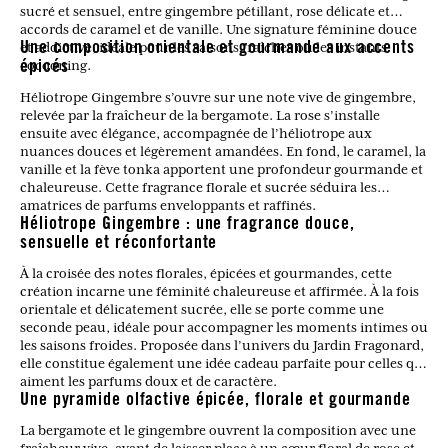
sucré et sensuel, entre gingembre pétillant, rose délicate et
accords de caramel et de vanille. Une signature féminine douce
et addictive, idéale pour les saisons fraîches ou les instants
Une composition orientale et gourmande aux accents
cocooning.
épicés
Héliotrope Gingembre s’ouvre sur une note vive de gingembre,
relevée par la fraîcheur de la bergamote. La rose s’installe
ensuite avec élégance, accompagnée de l’héliotrope aux
nuances douces et légèrement amandées. En fond, le caramel, la
vanille et la fève tonka apportent une profondeur gourmande et
chaleureuse. Cette fragrance florale et sucrée séduira les
amatrices de parfums enveloppants et raffinés.
Héliotrope Gingembre : une fragrance douce,
sensuelle et réconfortante
À la croisée des notes florales, épicées et gourmandes, cette
création incarne une féminité chaleureuse et affirmée. À la fois
orientale et délicatement sucrée, elle se porte comme une
seconde peau, idéale pour accompagner les moments intimes ou
les saisons froides. Proposée dans l’univers du Jardin Fragonard,
elle constitue également une idée cadeau parfaite pour celles qui
aiment les parfums doux et de caractère.
Une pyramide olfactive épicée, florale et gourmande
La bergamote et le gingembre ouvrent la composition avec une
fraîcheur vive, avant de laisser place à un cœur floral de rose et