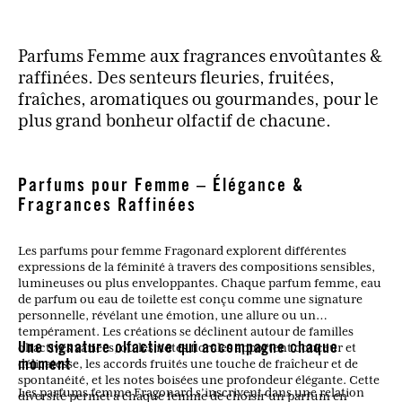
Parfums Femme aux fragrances envoûtantes &
raffinées. Des senteurs fleuries, fruitées,
fraîches, aromatiques ou gourmandes, pour le
plus grand bonheur olfactif de chacune.
Parfums pour Femme – Élégance &
Fragrances Raffinées
Les parfums pour femme Fragonard explorent différentes
expressions de la féminité à travers des compositions sensibles,
lumineuses ou plus enveloppantes. Chaque parfum femme, eau
de parfum ou eau de toilette est conçu comme une signature
personnelle, révélant une émotion, une allure ou un
tempérament. Les créations se déclinent autour de familles
olfactives variées, où les notes florales apportent douceur et
Une signature olfactive qui accompagne chaque
délicatesse, les accords fruités une touche de fraîcheur et de
moment
spontanéité, et les notes boisées une profondeur élégante. Cette
Les parfums femme Fragonard s’inscrivent dans une relation
diversité permet à chaque femme de choisir un parfum en