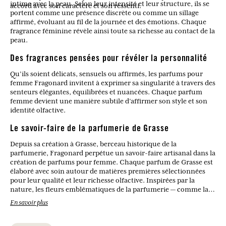
intime avec la peau. Selon leur intensité et leur structure, ils se
accord avec son caractère et son ressenti.
portent comme une présence discrète ou comme un sillage
affirmé, évoluant au fil de la journée et des émotions. Chaque
fragrance féminine révèle ainsi toute sa richesse au contact de la
peau.
Des fragrances pensées pour révéler la personnalité
Qu’ils soient délicats, sensuels ou affirmés, les parfums pour
femme Fragonard invitent à exprimer sa singularité à travers des
senteurs élégantes, équilibrées et nuancées. Chaque parfum
femme devient une manière subtile d’affirmer son style et son
identité olfactive.
Le savoir-faire de la parfumerie de Grasse
Depuis sa création à Grasse, berceau historique de la
parfumerie, Fragonard perpétue un savoir-faire artisanal dans la
création de parfums pour femme. Chaque parfum de Grasse est
élaboré avec soin autour de matières premières sélectionnées
pour leur qualité et leur richesse olfactive. Inspirées par la
nature, les fleurs emblématiques de la parfumerie — comme la
rose, le jasmin ou la fleur d’oranger — se mêlent à des notes
En savoir plus
modernes pour donner naissance à des fragrances féminines
harmonieuses et intemporelles.