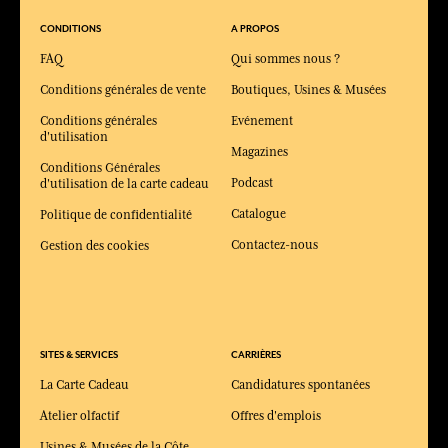
eaux de parfum ou les compositions aux notes boisées, ambrées
ou orientales. Ces accords plus profonds permettent au parfum
CONDITIONS
A PROPOS
femme de conserver un sillage durable tout au long de la
journée.
FAQ
Qui sommes nous ?
Quelles sont les grandes familles olfactives des parfums
Conditions générales de vente
Boutiques, Usines & Musées
féminins ?
Conditions générales
Evénement
Les parfums pour femme se déclinent en plusieurs familles
d'utilisation
olfactives comme les floraux, fruités, boisés, orientaux ou
Magazines
encore hespéridés. Chaque famille propose une signature
Conditions Générales
différente, permettant à chaque femme de trouver le parfum ou
Podcast
d'utilisation de la carte cadeau
la fragrance féminine qui correspond à ses préférences et à son
Catalogue
Politique de confidentialité
style.
Contactez-nous
Gestion des cookies
SITES & SERVICES
CARRIÈRES
La Carte Cadeau
Candidatures spontanées
Atelier olfactif
Offres d'emplois
Usines & Musées de la Côte