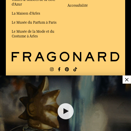
d'Azur
Accessibilité
La Maison d'Arles
Le Musée du Parfum à Paris
Le Musée de la Mode et du
Costume à Arles
×
LIVRAISON:
FR
LANGUE:
FR
ÉLU MEILLEUR SITE DE COMMERCE
en ligne 2025 par le magazine Capital