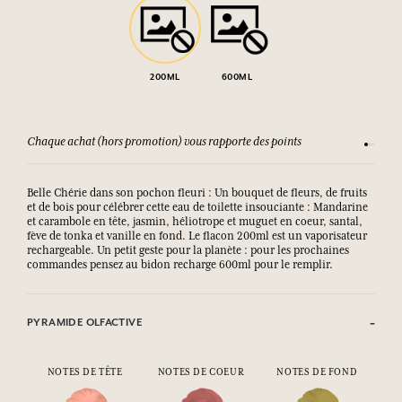
200ML
600ML
Chaque achat (hors promotion) vous rapporte des points
Consult
Belle Chérie dans son pochon fleuri : Un bouquet de fleurs, de fruits
et de bois pour célébrer cette eau de toilette insouciante : Mandarine
et carambole en tête, jasmin, héliotrope et muguet en coeur, santal,
fève de tonka et vanille en fond. Le flacon 200ml est un vaporisateur
rechargeable. Un petit geste pour la planète : pour les prochaines
commandes pensez au bidon recharge 600ml pour le remplir.
PYRAMIDE OLFACTIVE
NOTES DE TÊTE
NOTES DE COEUR
NOTES DE FOND