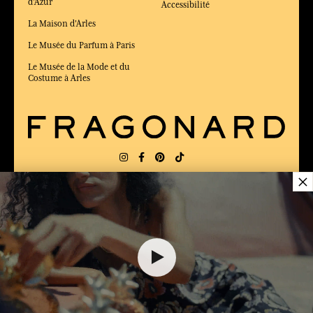
d'Azur
Accessibilité
La Maison d'Arles
Le Musée du Parfum à Paris
Le Musée de la Mode et du
Costume à Arles
×
LIVRAISON:
FR
LANGUE:
FR
52,00 €
ÉLU MEILLEUR SITE DE COMMERCE
en ligne 2025 par le magazine Capital