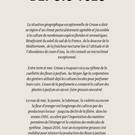
La situation géographique exceptionnelle de Grasse a doté
sa région d'un climat particulièrement agréable et favorable
à la culture de nombreuses espèces florales et aromatiques.
Bénéficiant du soleil du sud de la France, de la douceur de la
Méditerranée, de la fraîcheur nocturne liée à l'altitude et de
l'abondance de cours d'eau, la cité connaît un microclimat
exceptionnel.
Entre terre et mer, Grasse a toujours vécu au rythme de la
cueillette des fleurs à parfum. Au Moyen Âge la corporation
des gantiers utilisait déjà les cultures locales pour parfumer
leurs cuirs. L’essor de la parfumerie a consacré la culture des
plantes à parfum en savoir-faire grassois ancestral.
La rose de mai, le jasmin, la tubéreuse, la violette ou encore
la fleur d’oranger ont longtemps été cultivés par des
producteurs locaux - jusqu’au déclin de la filière, dans les
années 1950, accéléré par l’importation des matières
premières de l’étranger et la création des molécules de
synthèse. Depuis 2016, tout un écosystème grassois s’est
mobilisé pour relancer la production des fleurs à parfum.