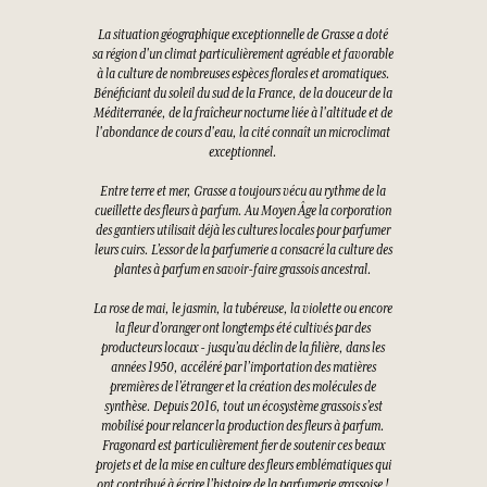
La situation géographique exceptionnelle de Grasse a doté
sa région d'un climat particulièrement agréable et favorable
à la culture de nombreuses espèces florales et aromatiques.
Bénéficiant du soleil du sud de la France, de la douceur de la
Méditerranée, de la fraîcheur nocturne liée à l'altitude et de
l'abondance de cours d'eau, la cité connaît un microclimat
exceptionnel.
Entre terre et mer, Grasse a toujours vécu au rythme de la
cueillette des fleurs à parfum. Au Moyen Âge la corporation
des gantiers utilisait déjà les cultures locales pour parfumer
leurs cuirs. L’essor de la parfumerie a consacré la culture des
plantes à parfum en savoir-faire grassois ancestral.
La rose de mai, le jasmin, la tubéreuse, la violette ou encore
la fleur d’oranger ont longtemps été cultivés par des
producteurs locaux - jusqu’au déclin de la filière, dans les
années 1950, accéléré par l’importation des matières
premières de l’étranger et la création des molécules de
synthèse. Depuis 2016, tout un écosystème grassois s’est
mobilisé pour relancer la production des fleurs à parfum.
Fragonard est particulièrement fier de soutenir ces beaux
projets et de la mise en culture des fleurs emblématiques qui
ont contribué à écrire l’histoire de la parfumerie grassoise !