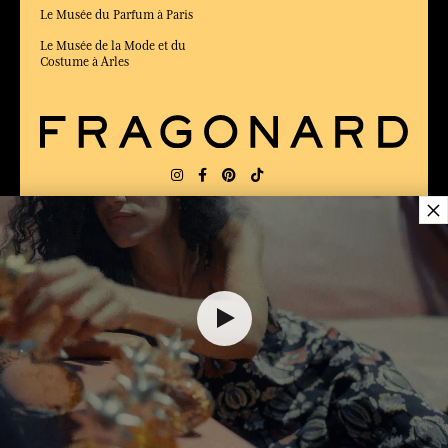
Le Musée du Parfum à Paris
Le Musée de la Mode et du
Costume à Arles
×
LIVRAISON:
FR
LANGUE:
FR
82,00 €
ÉLU MEILLEUR SITE DE COMMERCE
en ligne 2025 par le magazine Capital
AJOUTER AU PANIER
1