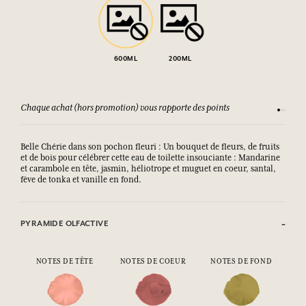
600ML
200ML
Chaque achat (hors promotion) vous rapporte des points
Consult
Belle Chérie dans son pochon fleuri : Un bouquet de fleurs, de fruits
et de bois pour célébrer cette eau de toilette insouciante : Mandarine
et carambole en tête, jasmin, héliotrope et muguet en coeur, santal,
fève de tonka et vanille en fond.
PYRAMIDE OLFACTIVE
NOTES DE TÊTE
NOTES DE COEUR
NOTES DE FOND