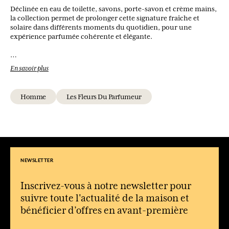
Déclinée en eau de toilette, savons, porte-savon et crème mains,
la collection permet de prolonger cette signature fraîche et
solaire dans différents moments du quotidien, pour une
expérience parfumée cohérente et élégante.
Quel type de parfum est Bel Oranger ?
En savoir plus
C’est une eau de toilette fruitée et fraîche, dominée par des
notes d’agrumes et de fleur d’oranger.
Homme
Les Fleurs Du Parfumeur
Quelles sont les notes principales de cette fragrance ?
La bergamote, le petitgrain et le bigaradier ouvrent la
composition, suivis de la fleur d’oranger et d’un fond de cèdre et
patchouli.
À qui s’adresse ce parfum ?
Il convient aux hommes recherchant une fragrance fraîche,
NEWSLETTER
lumineuse et élégante, inspirée de la Méditerranée.
Quelle est la particularité de Bel Oranger ?
Inscrivez-vous à notre newsletter pour
Son équilibre entre agrumes éclatants et fleur d’oranger apporte
suivre toute l'actualité de la maison et
une fraîcheur à la fois vive et raffinée.
bénéficier d’offres en avant-première
Quand porter cette fragrance ?