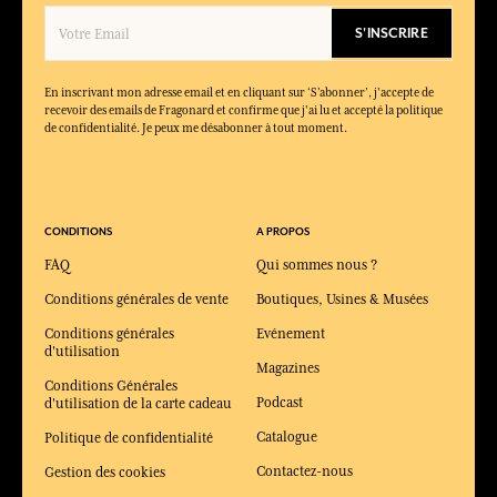
Idéale au quotidien, particulièrement par temps chaud grâce à
sa fraîcheur naturelle.
S'INSCRIRE
Quels produits composent la collection Bel Oranger ?
La collection comprend une eau de toilette, des savons, un
En inscrivant mon adresse email et en cliquant sur ‘S’abonner’, j'accepte de
porte-savon et une crème mains parfumée.
recevoir des emails de Fragonard et confirme que j'ai lu et accepté la politique
de confidentialité. Je peux me désabonner à tout moment.
CONDITIONS
A PROPOS
FAQ
Qui sommes nous ?
Conditions générales de vente
Boutiques, Usines & Musées
Conditions générales
Evénement
d'utilisation
Magazines
Conditions Générales
Podcast
d'utilisation de la carte cadeau
Catalogue
Politique de confidentialité
Contactez-nous
Gestion des cookies