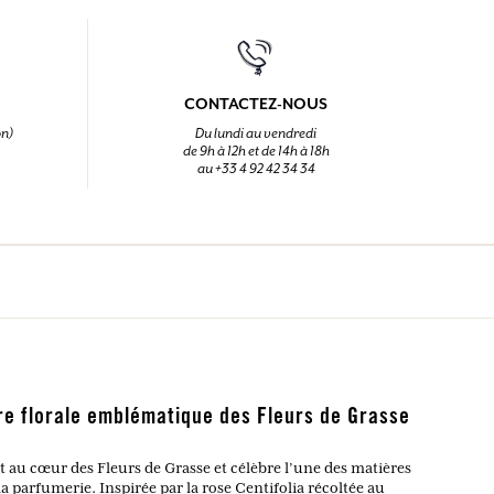
CONTACTEZ-NOUS
on)
Du lundi au vendredi
de 9h à 12h et de 14h à 18h
au +33 4 92 42 34 34
re florale emblématique des Fleurs de Grasse
it au cœur des Fleurs de Grasse et célèbre l’une des matières
la parfumerie. Inspirée par la rose Centifolia récoltée au