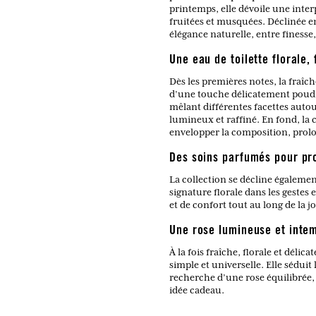
printemps, elle dévoile une inter
fruitées et musquées. Déclinée en
élégance naturelle, entre finesse
Une eau de toilette florale,
Dès les premières notes, la fraîch
d’une touche délicatement poudrée
mêlant différentes facettes autou
lumineux et raffiné. En fond, la 
envelopper la composition, prolo
Des soins parfumés pour pro
La collection se décline égaleme
signature florale dans les gestes 
et de confort tout au long de la 
Une rose lumineuse et intem
À la fois fraîche, florale et dél
simple et universelle. Elle sédui
recherche d’une rose équilibrée,
idée cadeau.