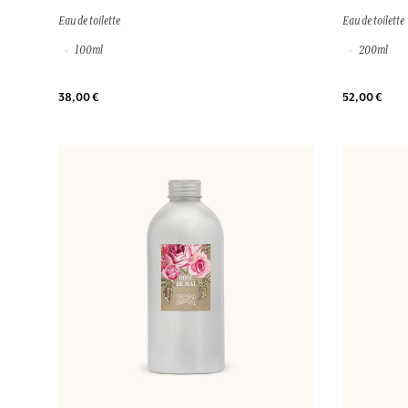
Eau de toilette
Eau de toilette
100ml
200ml
38,00 €
52,00 €