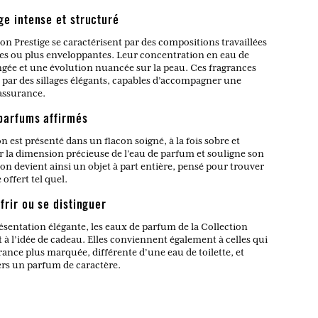
ge intense et structuré
on Prestige se caractérisent par des compositions travaillées
ales ou plus enveloppantes. Leur concentration en eau de
ée et une évolution nuancée sur la peau. Ces fragrances
 par des sillages élégants, capables d’accompagner une
assurance.
 parfums affirmés
 est présenté dans un flacon soigné, à la fois sobre et
ur la dimension précieuse de l’eau de parfum et souligne son
on devient ainsi un objet à part entière, pensé pour trouver
offert tel quel.
frir ou se distinguer
présentation élégante, les eaux de parfum de la Collection
 à l’idée de cadeau. Elles conviennent également à celles qui
ance plus marquée, différente d’une eau de toilette, et
ers un parfum de caractère.
ction Prestige ?
 concentration plus intense et au sillage affirmé.