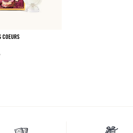
S COEURS
l