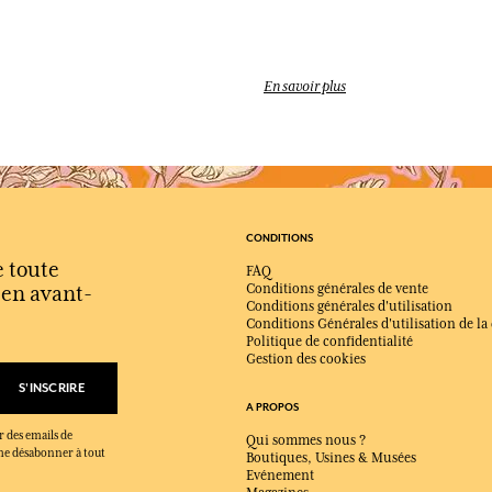
Ces parfums sont-ils destinés
Oui, cette collection est dédiée 
En savoir plus
Les parfums de cette collection
Oui, ils peuvent être portés au qu
préférences.
La Collection Prestige est-elle
Oui, la présentation élégante et 
offrir.
CONDITIONS
e toute
FAQ
s en avant-
Conditions générales de vente
Conditions générales d'utilisation
Conditions Générales d'utilisation de la
Politique de confidentialité
Gestion des cookies
S'INSCRIRE
A PROPOS
r des emails de
Qui sommes nous ?
x me désabonner à tout
Boutiques, Usines & Musées
Evénement