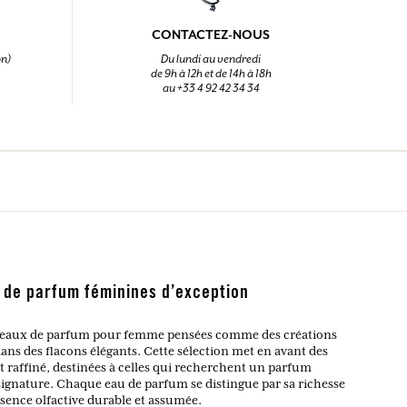
CONTACTEZ-NOUS
on)
Du lundi au vendredi
de 9h à 12h et de 14h à 18h
au +33 4 92 42 34 34
x de parfum féminines d’exception
es eaux de parfum pour femme pensées comme des créations
dans des flacons élégants. Cette sélection met en avant des
t raffiné, destinées à celles qui recherchent un parfum
gnature. Chaque eau de parfum se distingue par sa richesse
ésence olfactive durable et assumée.