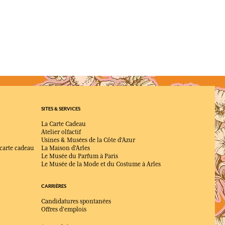
 uniquement aux femmes ?
aux parfums féminins.
 conviennent-ils à un usage quotidien ?
otidien ou lors d’occasions particulières selon les
 adaptée comme idée cadeau ?
le caractère raffiné des parfums en font un choix apprécié à
SITES & SERVICES
La Carte Cadeau
Atelier olfactif
Usines & Musées de la Côte d'Azur
 carte cadeau
La Maison d'Arles
Le Musée du Parfum à Paris
Le Musée de la Mode et du Costume à Arles
CARRIÈRES
Candidatures spontanées
Offres d'emplois