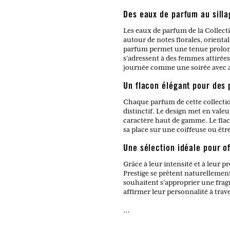
Des eaux de parfum au silla
Les eaux de parfum de la Collecti
autour de notes florales, orient
parfum permet une tenue prolong
s’adressent à des femmes attirées
journée comme une soirée avec 
Un flacon élégant pour des
Chaque parfum de cette collection
distinctif. Le design met en vale
caractère haut de gamme. Le flac
sa place sur une coiffeuse ou être 
Une sélection idéale pour of
Grâce à leur intensité et à leur 
Prestige se prêtent naturellement
souhaitent s’approprier une fragr
affirmer leur personnalité à trav
Qu’est-ce qui distingue la Colle
Des eaux de parfum féminines à la