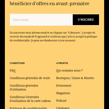
bénéficier d’offres en avant-première
Oui, sa douceur florale et sa signature raffinée en font un
parfum idéal à porter chaque jour.
À quel style olfactif correspond-il ?
S'INSCRIRE
Il appartient à la famille florale poudrée et boisée, avec une
dominante d’iris élégante et intemporelle.
En inscrivant mon adresse email et en cliquant sur ‘S’abonner’, j'accepte de
recevoir des emails de Fragonard et confirme que j'ai lu et accepté la politique
de confidentialité. Je peux me désabonner à tout moment.
CONDITIONS
A PROPOS
FAQ
Qui sommes nous ?
Conditions générales de vente
Boutiques, Usines & Musées
Conditions générales
Evénement
d'utilisation
Magazines
Conditions Générales
Podcast
d'utilisation de la carte cadeau
Catalogue
Politique de confidentialité