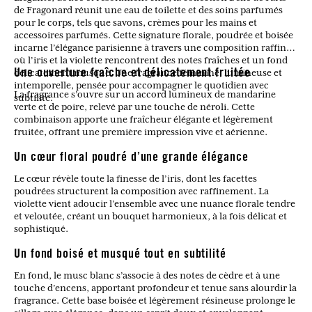
de Fragonard réunit une eau de toilette et des soins parfumés
pour le corps, tels que savons, crèmes pour les mains et
accessoires parfumés. Cette signature florale, poudrée et boisée
incarne l’élégance parisienne à travers une composition raffinée
où l’iris et la violette rencontrent des notes fraîches et un fond
délicatement musqué. Une fragrance féminine, lumineuse et
Une ouverture fraîche et délicatement fruitée
intemporelle, pensée pour accompagner le quotidien avec
La fragrance s’ouvre sur un accord lumineux de mandarine
subtilité.
verte et de poire, relevé par une touche de néroli. Cette
combinaison apporte une fraîcheur élégante et légèrement
fruitée, offrant une première impression vive et aérienne.
Un cœur floral poudré d’une grande élégance
Le cœur révèle toute la finesse de l’iris, dont les facettes
poudrées structurent la composition avec raffinement. La
violette vient adoucir l’ensemble avec une nuance florale tendre
et veloutée, créant un bouquet harmonieux, à la fois délicat et
sophistiqué.
Un fond boisé et musqué tout en subtilité
En fond, le musc blanc s’associe à des notes de cèdre et à une
touche d’encens, apportant profondeur et tenue sans alourdir la
fragrance. Cette base boisée et légèrement résineuse prolonge le