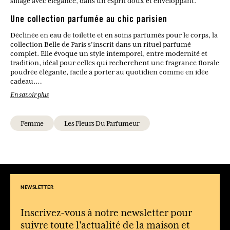
sillage avec élégance, dans un esprit doux et enveloppant.
Une collection parfumée au chic parisien
Déclinée en eau de toilette et en soins parfumés pour le corps, la
collection Belle de Paris s’inscrit dans un rituel parfumé
complet. Elle évoque un style intemporel, entre modernité et
tradition, idéal pour celles qui recherchent une fragrance florale
poudrée élégante, facile à porter au quotidien comme en idée
cadeau.
En savoir plus
Quel type de parfum est Belle de Paris ?
C’est une eau de toilette florale, poudrée et boisée avec des notes
Femme
Les Fleurs Du Parfumeur
de mandarine verte, poire, néroli, iris, violette, musc, cèdre et
encens.
La collection propose-t-elle d’autres produits parfumés ?
Oui, elle comprend également des savons, des crèmes pour les
mains et des accessoires parfumés pour prolonger le sillage.
NEWSLETTER
Le parfum est-il plutôt léger ou intense ?
Il se distingue par une élégance légère et poudrée, avec un fond
boisé discret qui apporte de la tenue.
Inscrivez-vous à notre newsletter pour
suivre toute l'actualité de la maison et
Convient-il pour un usage quotidien ?