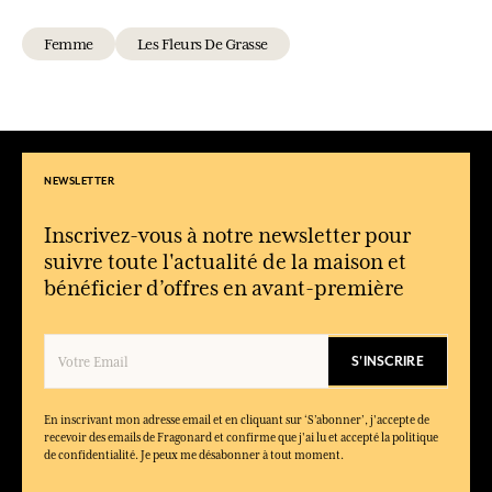
d’Oranger ?
La page propose une eau de toilette ainsi que des soins parfumés
Femme
Les Fleurs De Grasse
comme des savons et des crèmes pour les mains.
À qui s’adresse l’eau de toilette Fleur d’Oranger ?
Elle s’adresse à celles et ceux qui apprécient les fragrances
florales douces, lumineuses et faciles à porter.
Peut-on associer le parfum et les soins ?
NEWSLETTER
Oui, ils permettent de prolonger le sillage dans un rituel
parfumé cohérent et subtil.
Inscrivez-vous à notre newsletter pour
La collection convient-elle comme idée cadeau ?
suivre toute l'actualité de la maison et
Oui, grâce à son caractère intemporel et à ses différents formats,
bénéficier d’offres en avant-première
elle s’offre facilement en toute occasion.
S'INSCRIRE
En inscrivant mon adresse email et en cliquant sur ‘S’abonner’, j'accepte de
recevoir des emails de Fragonard et confirme que j'ai lu et accepté la politique
de confidentialité. Je peux me désabonner à tout moment.