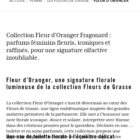
ACCUEIL
FEMME
LES FLEURS DE GRASSE
FLEUR D'ORANGER
Collection Fleur d'Oranger Fragonard :
parfums féminins fleuris, iconiques et
raffinés, pour une signature olfactive
inoubliable.
Fleur d’Oranger, une signature florale
lumineuse de la collection Fleurs de Grasse
La collection Fleur d’Oranger s’inscrit désormais au cœur des
Fleurs de Grasse, une ligne emblématique inspirée des grandes
matières premières de la parfumerie. Elle met à l’honneur une
note florale iconique, douce et solaire, interprétée avec finesse
dans des créations pensées pour le quotidien. Déclinée en eau de
toilette et en soins parfumés, cette collection propose une
approche élégante et accessible de la fleur d’oranger, entre
Une eau de toilette florale à l’équilibre délicat