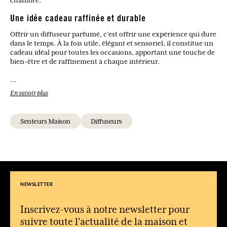
chambre.
Une idée cadeau raffinée et durable
Offrir un diffuseur parfumé, c’est offrir une expérience qui dure
dans le temps. À la fois utile, élégant et sensoriel, il constitue un
cadeau idéal pour toutes les occasions, apportant une touche de
bien-être et de raffinement à chaque intérieur.
Comment fonctionne un diffuseur à bâtonnets ?
En savoir plus
Les bâtonnets absorbent le parfum et le diffusent
progressivement dans l’air de manière continue.
Senteurs Maison
Diffuseurs
Combien de temps dure un diffuseur parfumé ?
La diffusion est généralement longue durée, permettant de
parfumer la maison pendant plusieurs semaines.
Dans quelles pièces utiliser un diffuseur ?
Il est idéal pour un salon, une entrée, une chambre ou même
une salle de bain.
NEWSLETTER
Le parfum est-il trop intense ?
Non, la diffusion est douce et progressive, pour une ambiance
Inscrivez-vous à notre newsletter pour
agréable sans être envahissante.
suivre toute l'actualité de la maison et