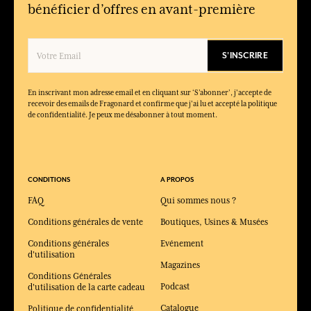
bénéficier d’offres en avant-première
Pourquoi choisir un diffuseur comme cadeau ?
Parce qu’il allie décoration et parfum d’ambiance, tout en
offrant une expérience durable et élégante.
S'INSCRIRE
En inscrivant mon adresse email et en cliquant sur ‘S’abonner’, j'accepte de
recevoir des emails de Fragonard et confirme que j'ai lu et accepté la politique
de confidentialité. Je peux me désabonner à tout moment.
CONDITIONS
A PROPOS
FAQ
Qui sommes nous ?
Conditions générales de vente
Boutiques, Usines & Musées
Conditions générales
Evénement
d'utilisation
Magazines
Conditions Générales
Podcast
d'utilisation de la carte cadeau
Catalogue
Politique de confidentialité