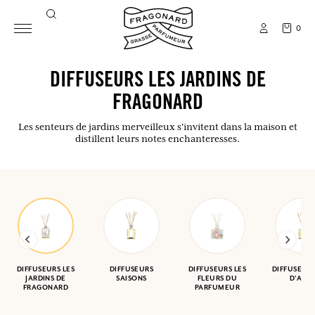
0
DIFFUSEURS LES JARDINS DE
FRAGONARD
Les senteurs de jardins merveilleux s'invitent dans la maison et
distillent leurs notes enchanteresses.
DIFFUSEURS LES
DIFFUSEURS
DIFFUSEURS LES
DIFFUSEUR
JARDINS DE
SAISONS
FLEURS DU
D'AZU
FRAGONARD
PARFUMEUR