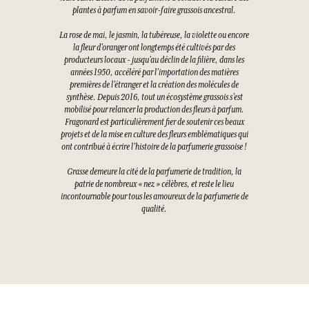
plantes à parfum en savoir-faire grassois ancestral.
La rose de mai, le jasmin, la tubéreuse, la violette ou encore
la fleur d’oranger ont longtemps été cultivés par des
producteurs locaux - jusqu’au déclin de la filière, dans les
années 1950, accéléré par l’importation des matières
premières de l’étranger et la création des molécules de
synthèse. Depuis 2016, tout un écosystème grassois s’est
mobilisé pour relancer la production des fleurs à parfum.
Fragonard est particulièrement fier de soutenir ces beaux
projets et de la mise en culture des fleurs emblématiques qui
ont contribué à écrire l’histoire de la parfumerie grassoise !
Grasse demeure la cité de la parfumerie de tradition, la
patrie de nombreux « nez » célèbres, et reste le lieu
incontournable pour tous les amoureux de la parfumerie de
qualité.