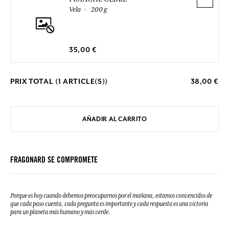
Vela
200 g
35,00 €
PRIX TOTAL (
1
ARTICLE(S))
38,00 €
AÑADIR AL CARRITO
FRAGONARD SE COMPROMETE
Porque es hoy cuando debemos preocuparnos por el mañana, estamos convencidos de
que cada paso cuenta, cada pregunta es importante y cada respuesta es una victoria
para un planeta más humano y más verde.