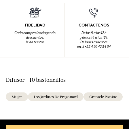
FIDELIDAD
CONTÁCTENOS
Cada compra (excluyendo
De las 9 a las 12 h
descuentos)
y de las 14 a las 18 h
le da puntos
De lunes a viernes
en el +33 4 92 42 34 34
Difusor + 10 bastoncillos
Mujer
Los Jardines De Fragonard
Grenade Pivoine