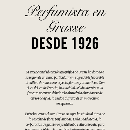
Perfumista en
Grasse
DESDE 1926
La excepcional ubicación geográfica de Grasse ha dotado a
su región de un clima particularmente agradable favorable
al cultivo de numerosas especies florales y aromáticas. Con
el sol del sur de Francia, la suavidad del Mediterráneo, la
frescura nocturna debida a la altitud y la abundancia de
cursos de agua, la ciudad disfruta de un microclima
excepcional.
Entre la tierra y el mar, Grasse siempre ha vivido al ritmo de
la cosecha de flores perfumadas. En la Edad Media, la
corporación de guanteros ya utilizaba cultivos locales para
perfumar sus pieles. El auge de la perfumería ha consagrado