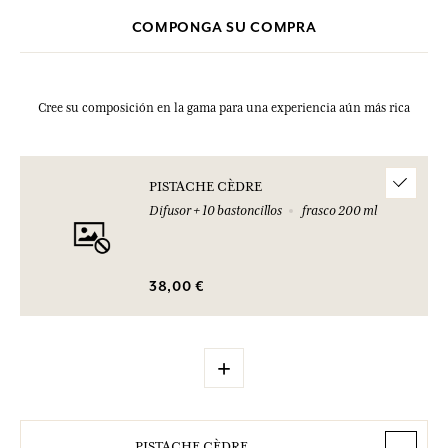
sarpullido en la piel: busque atención médica.Evitar desecharla en el
COMPONGA SU COMPRA
medio ambiente.N° de emergencia (+33) 01.45.42.59.59.
Cree su composición en la gama para una experiencia aún más rica
PISTACHE CÈDRE
Difusor + 10 bastoncillos
frasco 200 ml
38,00 €
+
PISTACHE CÈDRE