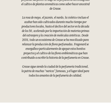
el cultivo de plantas aromáticas como saber hacer ancestral
de Grasse.
La rosa de mayo, el jazmín, el nardo, la violeta e incluso el
azahar han sido cultivados durante mucho tiempo por
productores locales, hasta el declive del sector en la década
de los 50, acelerado por la importación de materias primas
del extranjero y la creación de moléculas sintéticas. Desde
2016, todo un ecosistema de Grasse se ha movilizado para
relanzar la producción de flores perfumadas. Fragonard se
enorgullece particularmente de apoyar estos bonitos
proyectos y el cultivo de las flores emblemáticas que han
contribuido a escribir la historia de la perfumería en Grasse.
Grasse sigue siendo la ciudad de la perfumería tradicional,
la patria de muchas “narices” famosas, y el lugar ideal para
todos los amantes de la perfumería de calidad.