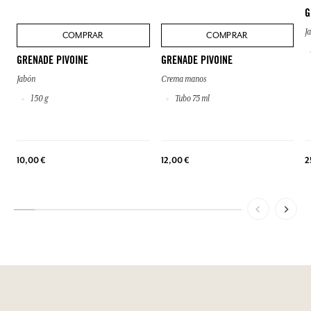
G
J
COMPRAR
COMPRAR
GRENADE PIVOINE
GRENADE PIVOINE
Jabón
Crema manos
150 g
Tubo 75 ml
10,00 €
12,00 €
2