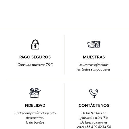
PAGO SEGUROS
MUESTRAS
Consulta nuestros T&C
Muestras ofrecidas
en todos sus paquetes
FIDELIDAD
CONTÁCTENOS
Cada compra (excluyendo
De las 9 a las 12 h
descuentos)
y de las 14 a las 18 h
le da puntos
De lunes a viernes
en el +33 4 92 42 34 34