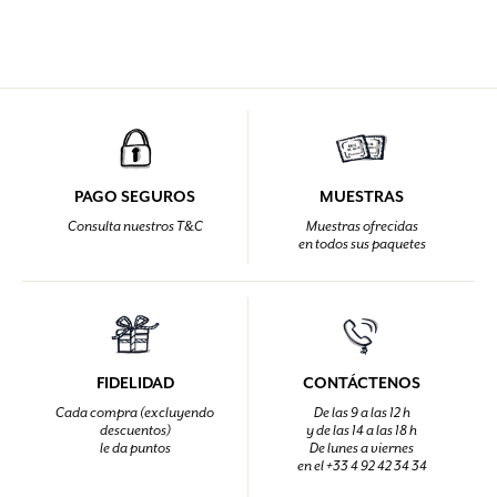
PAGO SEGUROS
MUESTRAS
Consulta nuestros T&C
Muestras ofrecidas
en todos sus paquetes
FIDELIDAD
CONTÁCTENOS
Cada compra (excluyendo
De las 9 a las 12 h
descuentos)
y de las 14 a las 18 h
le da puntos
De lunes a viernes
en el +33 4 92 42 34 34