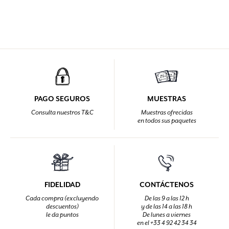
PAGO SEGUROS
MUESTRAS
Consulta nuestros T&C
Muestras ofrecidas
en todos sus paquetes
FIDELIDAD
CONTÁCTENOS
Cada compra (excluyendo
De las 9 a las 12 h
descuentos)
y de las 14 a las 18 h
le da puntos
De lunes a viernes
en el +33 4 92 42 34 34