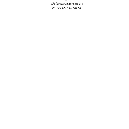
De lunes a viernes en
el +33 4 92 42 34 34