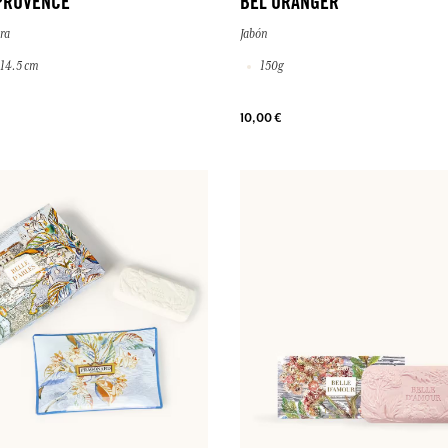
PROVENCE
BEL ORANGER
ra
Jabón
 14.5 cm
150g
10,00 €