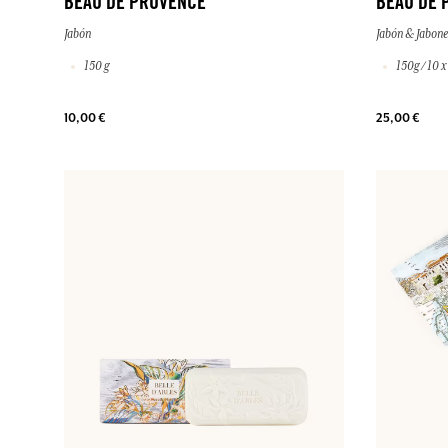
BEAU DE PROVENCE
BEAU DE 
Jabón
Jabón & Jabone
150 g
150g / 10 x
10,00 €
25,00 €