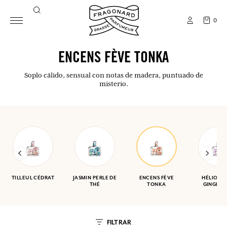
0
ENCENS FÈVE TONKA
Soplo cálido, sensual con notas de madera, puntuado de
misterio.
TILLEUL CÉDRAT
JASMIN PERLE DE
ENCENS FÈVE
HÉLIOTR
THÉ
TONKA
GINGEMB
FILTRAR