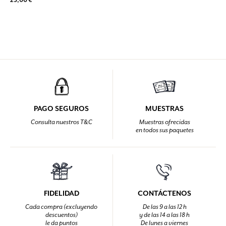
PAGO SEGUROS
MUESTRAS
Consulta nuestros T&C
Muestras ofrecidas
en todos sus paquetes
FIDELIDAD
CONTÁCTENOS
Cada compra (excluyendo
De las 9 a las 12 h
descuentos)
y de las 14 a las 18 h
le da puntos
De lunes a viernes