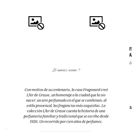
F
A
COMPRAR
COMPRAR
E
Le saviez-vous ?
FLEUR D'ORANGER (FLOR DE
EAU DES VACANCES
AZAHAR)
Eau de toilette
Difusor + 10 bastoncillos
Con motivo de su centenario, la casa Fragonard creó
200ml
200ml
L’Air de Grasse, un homenaje a la ciudad que la vio
nacer: un aire perfumado en el que se combinan, al
estilo provenzal, las fragancias más exquisitas. La
38,00 €
52,00 €
3
colección L’Air de Grasse cuenta la historia de una
perfumería familiar y tradicional que se escribe desde
1926. Un recorrido por cien años de perfumes.