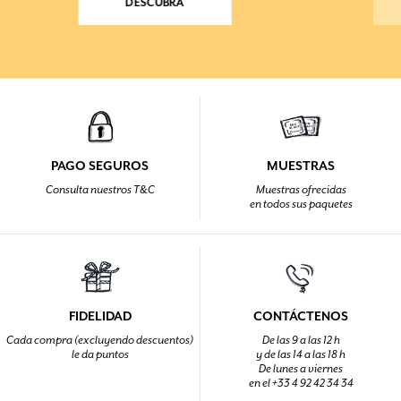
DESCUBRA
PAGO SEGUROS
MUESTRAS
Consulta nuestros T&C
Muestras ofrecidas
en todos sus paquetes
FIDELIDAD
CONTÁCTENOS
Cada compra (excluyendo descuentos)
De las 9 a las 12 h
le da puntos
y de las 14 a las 18 h
De lunes a viernes
en el +33 4 92 42 34 34