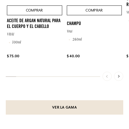
R
COMPRAR
COMPRAR
V
ACEITE DE ARGAN NATURAL PARA
CHAMPÚ
EL CUERPO Y EL CABELLO
Vrai
VRAI
240ml
100ml
$ 75.00
$ 40.00
$
VER LA GAMA