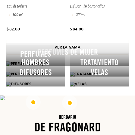
Eau de toilette
Difusor + 10 bastoncillos
100 ml
250ml
$ 82.00
$ 84.00
VER LA GAMA
PERFUMES DE MUJER
PERFUMES
HOMBRES
TRATAMIENTO
DIFUSORES
VELAS
HERBARIO
DE FRAGONARD