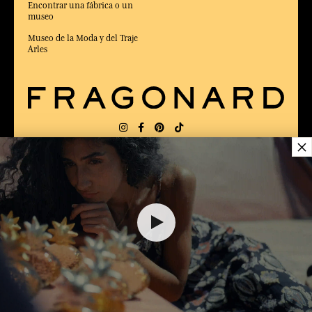
Encontrar una fábrica o un
museo
Museo de la Moda y del Traje
Arles
×
ENTREGA:
US
IDIOMA:
ES
ELEGIDO MEJOR SITIO DE COMERCIO
en Línea 2025 por la revista Capital