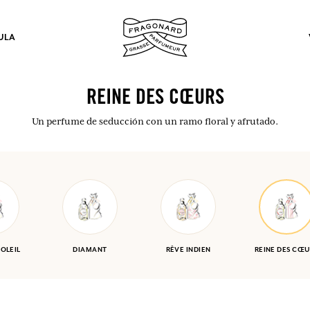
ULA
REINE DES CŒURS
Un perfume de seducción con un ramo floral y afrutado.
los.
INICIAR SESIÓN
INICIAR SESIÓN
INICIAR SESIÓN
INICIAR SESIÓN
SOLEIL
DIAMANT
RÊVE INDIEN
REINE DES CŒU