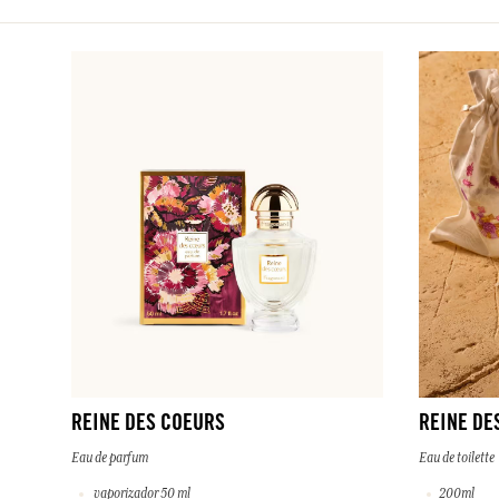
REINE DES COEURS
REINE DE
Eau de parfum
Eau de toilette
vaporizador 50 ml
200ml