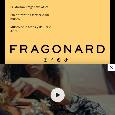
La Maison Fragonard Arles
Encontrar una fábrica o un
museo
Museo de la Moda y del Traje
Arles
×
ENTREGA:
US
IDIOMA:
ES
ELEGIDO MEJOR SITIO DE COMERCIO
en Línea 2025 por la revista Capital