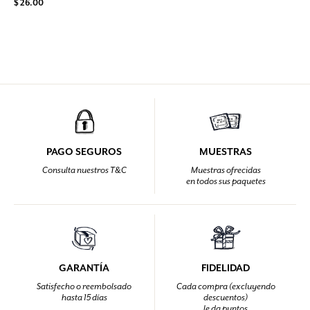
$ 26.00
PAGO SEGUROS
MUESTRAS
Consulta nuestros T&C
Muestras ofrecidas
en todos sus paquetes
GARANTÍA
FIDELIDAD
Satisfecho o reembolsado
Cada compra (excluyendo
hasta 15 días
descuentos)
le da puntos