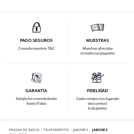
PAGO SEGUROS
MUESTRAS
Consulta nuestros T&C
Muestras ofrecidas
en todos sus paquetes
GARANTÍA
FIDELIDAD
Satisfecho o reembolsado
Cada compra (excluyendo
hasta 15 días
descuentos)
le da puntos
PÁGINA DE INICIO
TRATAMIENTO
JABONES
JABONES