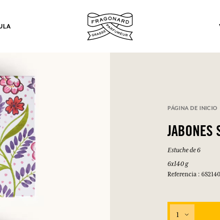
ULA
los.
PÁGINA DE INICIO
INICIAR SESIÓN
JABONES 
Estuche de 6
INICIAR SESIÓN
INICIAR SESIÓN
INICIAR SESIÓN
6x140 g
Referencia : 6S214
1