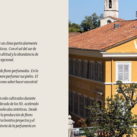
e un clima particularmente
cas. Con el sol del sur de
 altitud y la abundancia de
xcepcional.
 de flores perfumadas. En la
ara perfumar sus pieles. El
como saber hacer ancestral
an sido cultivados durante
 década de los 50, acelerado
moléculas sintéticas. Desde
la producción de flores
s bonitos proyectos y el
storia de la perfumería en