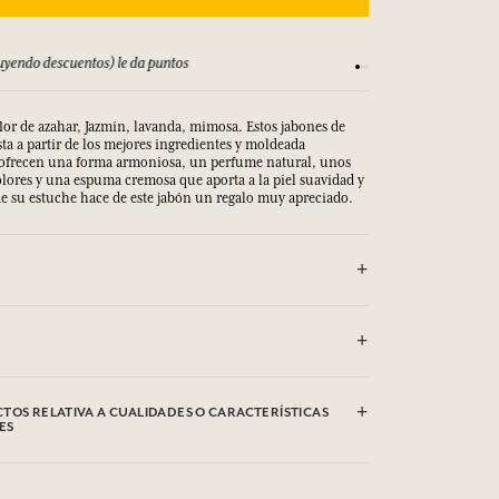
yendo descuentos) le da puntos
Consulta nuestros T
lor de azahar, Jazmín, lavanda, mimosa. Estos jabones de
ta a partir de los mejores ingredientes y moldeada
 ofrecen una forma armoniosa, un perfume natural, unos
olores y una espuma cremosa que aporta a la piel suavidad y
 de su estuche hace de este jabón un regalo muy apreciado.
CTO CON LOS OJOS.
Sodium Cocoate, Aqua (Water), Parfum (Fragrance),
TOS RELATIVA A CUALIDADES O CARACTERÍSTICAS
hloride, Sodium Hydroxide, Etidronic Acid, Geraniol,
ES
ol, Cinnamyl Alcohol, CI 77891 (Titanium dioxide), CI
).
 las cualidades o características medioambientales haciendo
Sodium Cocoate, Aqua (Water), Parfum (Fragrance),