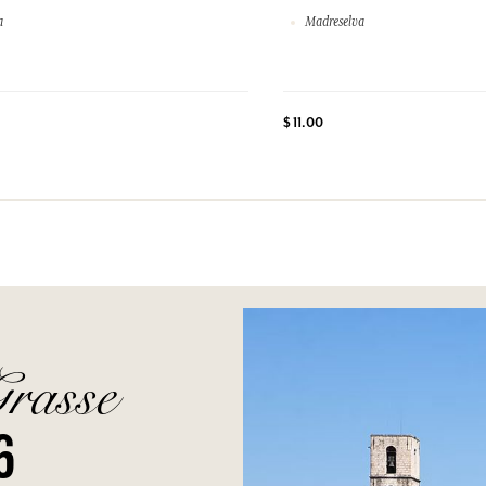
a
Madreselva
$ 11.00
Grasse
6