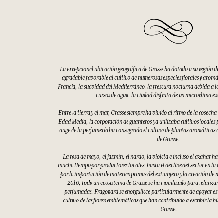
La excepcional ubicación geográfica de Grasse ha dotado a su región d
agradable favorable al cultivo de numerosas especies florales y aromáti
Francia, la suavidad del Mediterráneo, la frescura nocturna debida a la
cursos de agua, la ciudad disfruta de un microclima e
Entre la tierra y el mar, Grasse siempre ha vivido al ritmo de la cosecha
Edad Media, la corporación de guanteros ya utilizaba cultivos locales p
auge de la perfumería ha consagrado el cultivo de plantas aromáticas 
de Grasse.
La rosa de mayo, el jazmín, el nardo, la violeta e incluso el azahar h
mucho tiempo por productores locales, hasta el declive del sector en la
por la importación de materias primas del extranjero y la creación de 
2016, todo un ecosistema de Grasse se ha movilizado para relanzar 
perfumadas. Fragonard se enorgullece particularmente de apoyar esto
cultivo de las flores emblemáticas que han contribuido a escribir la hi
Grasse.