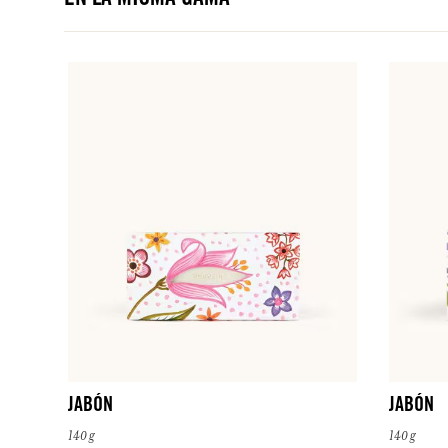
EN LA MISMA GAMA
JABÓN
JABÓN
140 g
140 g