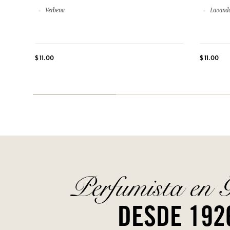
Verbena
Lavand
$ 11.00
$ 11.00
Perfumista en 
DESDE 192