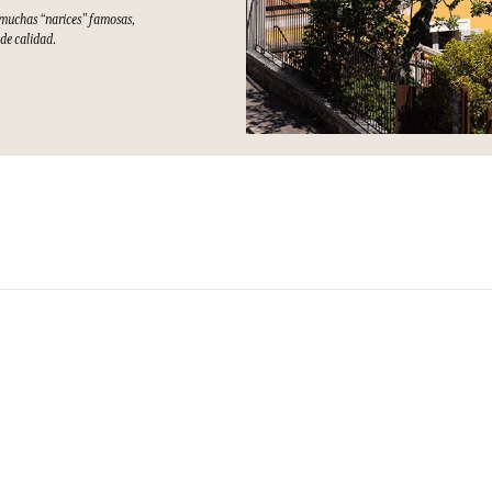
e muchas “narices” famosas,
 de calidad.