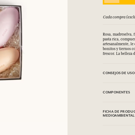
bolsado hasta 15 días
Cada compra (exclu
Rosa, madreselva, f
pasta rica, compues
artesanalmente, le
bonitos y tiernos c
frescor. La belleza
CONSEJOS DE USO
EVITAR EL CONTA
COMPONENTES
Rose
Sodium Tallowate, 
FICHA DE PRODUC
Glycerin, Sodium C
MEDIOAMBIENTAL
Citronellol, Eugen
17200 (D&C Red 33
Tabla de información
Chevrefeuille
Por favor, consulte
Sodium Tallowate, 