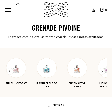
0
GRENADE PIVOINE
La fresca estela floral se recrea con deliciosas notas afrutadas.
TILLEUL CÉDRAT
JASMIN PERLE DE
ENCENS FÈVE
HÉLIOTR
THÉ
TONKA
GINGEMB
FILTRAR