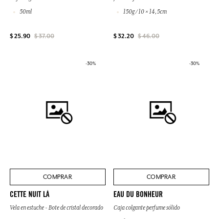
50ml
150g / 10 × 14,5cm
$ 25.90
$ 37.00
$ 32.20
$ 46.00
-30%
-30%
COMPRAR
COMPRAR
CETTE NUIT LÀ
EAU DU BONHEUR
Vela en estuche - Bote de cristal decorado
Caja colgante perfume sólido