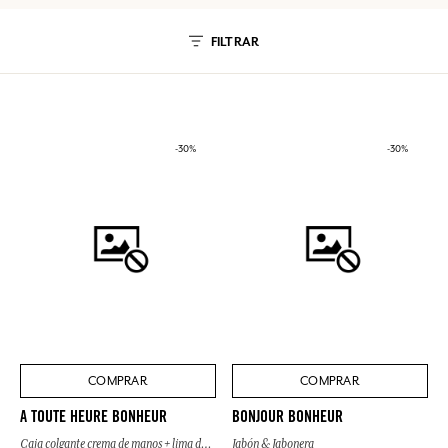
FILTRAR
-30%
-30%
COMPRAR
COMPRAR
A TOUTE HEURE BONHEUR
BONJOUR BONHEUR
Caja colgante crema de manos + lima de uñas
Jabón & Jabonera