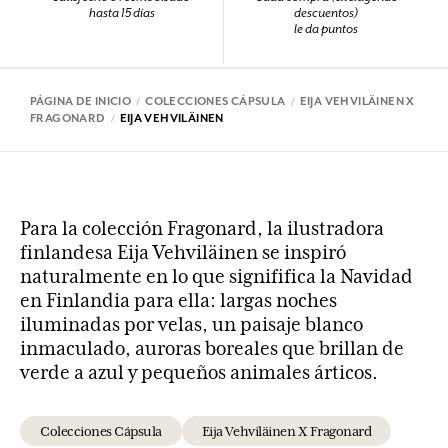
hasta 15 días
descuentos)
le da puntos
PÁGINA DE INICIO
COLECCIONES CÁPSULA
EIJA VEHVILÄINEN X
FRAGONARD
EIJA VEHVILÄINEN
Para la colección Fragonard, la ilustradora
finlandesa Eija Vehviläinen se inspiró
naturalmente en lo que signififica la Navidad
en Finlandia para ella: largas noches
iluminadas por velas, un paisaje blanco
inmaculado, auroras boreales que brillan de
verde a azul y pequeños animales árticos.
Colecciones Cápsula
Eija Vehviläinen X Fragonard