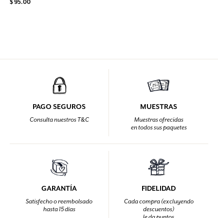
$ 95.00
PAGO SEGUROS
MUESTRAS
Consulta nuestros T&C
Muestras ofrecidas
en todos sus paquetes
GARANTÍA
FIDELIDAD
Satisfecho o reembolsado
Cada compra (excluyendo
hasta 15 días
descuentos)
le da puntos