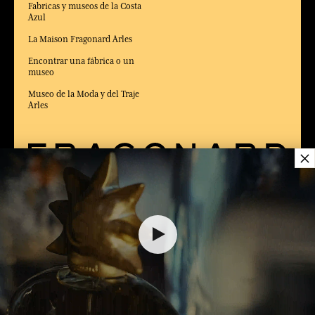
Fabricas y museos de la Costa
Azul
La Maison Fragonard Arles
Encontrar una fábrica o un
museo
Museo de la Moda y del Traje
Arles
×
ENTREGA:
US
IDIOMA:
ES