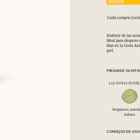
bolsado hasta 15 días
Cada compra (exclu
Disfrute de las not
Ideal para después d
días en la Costa Az
piel.
PIRÁMIDE OLFATI
LAS NOTAS SUPER
bergamota, manda
italiana
CONSEJOS DE USO