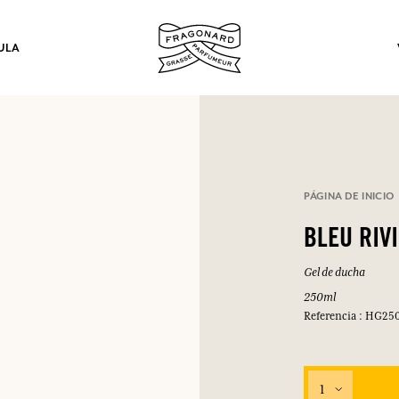
ULA
los.
PÁGINA DE INICIO
INICIAR SESIÓN
BLEU RIV
Gel de ducha
INICIAR SESIÓN
INICIAR SESIÓN
INICIAR SESIÓN
250ml
Referencia : HG25
1