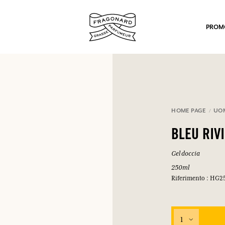
PROM
HOME PAGE
UOM
BLEU RIV
po.
Gel doccia
250ml
Riferimento : HG2
1
mulare punti e ricevere regali.