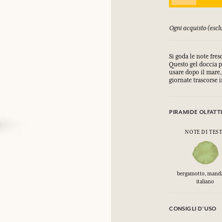
COLLEGARSI
orsati fino a 15 giorni
Ogni acquisto (esclu
mulare punti e ricevere regali.
mulare punti e ricevere regali.
mulare punti e ricevere regali.
mulare punti e ricevere regali.
Si goda le note fre
COLLEGARSI
COLLEGARSI
COLLEGARSI
COLLEGARSI
Questo gel doccia p
usare dopo il mare,
giornate trascorse 
PIRAMIDE OLFATT
NOTE DI TES
bergamotto, mand
italiano
CONSIGLI D'USO