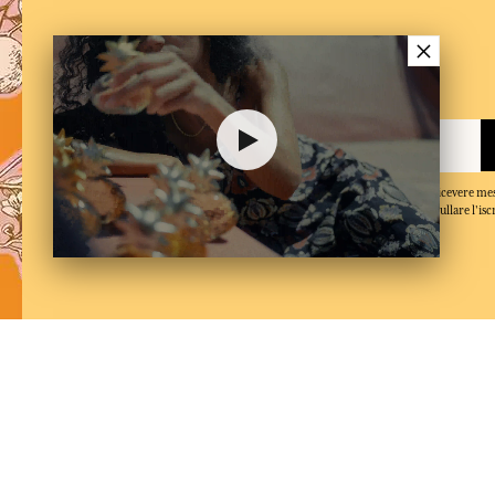
×
Newsletter
Iscriversi alla newsletter
Quando inserisce il suo indirizzo e-mail e clicca su 'Iscriversi', accetta di ricevere m
conferma di aver letto e accettato la nostra politica sulla privacy. Puo annullare l'isc
momento.