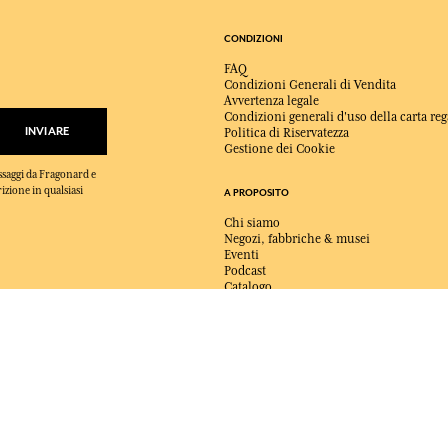
CONDIZIONI
FAQ
Condizioni Generali di Vendita
Avvertenza legale
Condizioni generali d'uso della carta reg
INVIARE
Politica di Riservatezza
Gestione dei Cookie
essaggi da Fragonard e
rizione in qualsiasi
A PROPOSITO
Chi siamo
Negozi, fabbriche & musei
Eventi
Podcast
Catalogo
Per contattarci
CONSEGNA:
FR
LINGUA:
IT