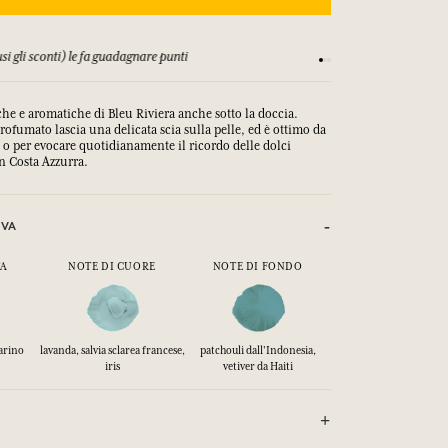
si gli sconti) le fa guadagnare punti
Consulta i nostri T&C
sche e aromatiche di Bleu Riviera anche sotto la doccia.
rofumato lascia una delicata scia sulla pelle, ed è ottimo da
 o per evocare quotidianamente il ricordo delle dolci
in Costa Azzurra.
IVA
TA
NOTE DI CUORE
NOTE DI FONDO
arino
lavanda, salvia sclarea francese,
patchouli dall'Indonesia,
iris
vetiver da Haiti