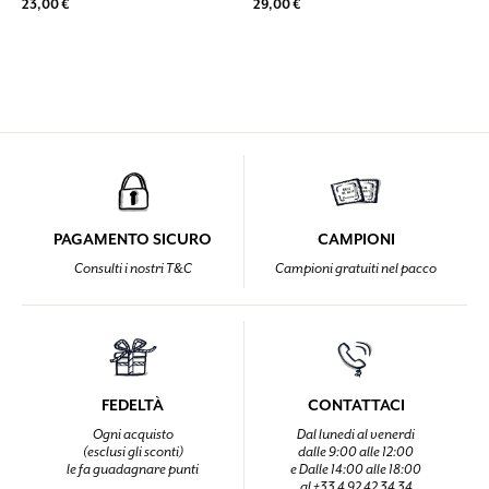
23,00 €
29,00 €
PAGAMENTO SICURO
CAMPIONI
Consulti i nostri T&C
Campioni gratuiti nel pacco
FEDELTÀ
CONTATTACI
Ogni acquisto
Dal lunedi al venerdi
(esclusi gli sconti)
dalle 9:00 alle 12:00
le fa guadagnare punti
e Dalle 14:00 alle 18:00
al +33 4 92 42 34 34