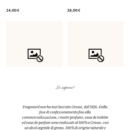
24,00 €
28,00 €
Lo sapeva?
AGGIUNGERE AL CARRELLO
AGGIUNGERE AL CARRELLO
SET DI 2 FEDERE DI CUSCINO BEL
Fragonard non ha mai lasciato Grasse, dal 1926. Dalla
VASE FLEURI
AMOUR
fase di confezionamento fino alla
Metallo
commercializzazione, i nostri profumi, eaux de toilette
65 x 65cm
ed eaux de parfum sono realizzati al 100% a Grasse, con
H 18 cm / Ø 10 cm
Quadrate
un alcol vegetale di grano, 100% di origine naturale e