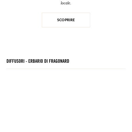
locale.
50,00 €
24,00 €
SCOPRIRE
VISUALIZZARE TUTTI I PRODOTTI
DIFFUSORI - ERBARIO DI FRAGONARD