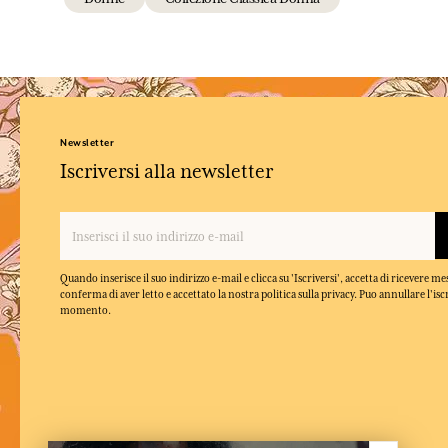
Newsletter
Iscriversi alla newsletter
Quando inserisce il suo indirizzo e-mail e clicca su 'Iscriversi', accetta di ricevere m
conferma di aver letto e accettato la nostra politica sulla privacy. Puo annullare l'isc
momento.