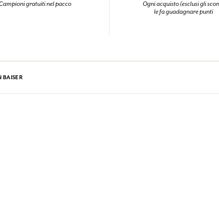
Campioni gratuiti nel pacco
Ogni acquisto (esclusi gli scon
le fa guadagnare punti
N BAISER