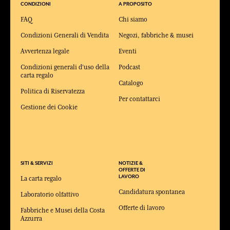
CONDIZIONI
A PROPOSITO
FAQ
Chi siamo
Condizioni Generali di Vendita
Negozi, fabbriche & musei
Avvertenza legale
Eventi
Condizioni generali d'uso della
Podcast
carta regalo
Catalogo
Politica di Riservatezza
Per contattarci
Gestione dei Cookie
SITI & SERVIZI
NOTIZIE &
OFFERTE DI
LAVORO
La carta regalo
Candidatura spontanea
Laboratorio olfattivo
Offerte di lavoro
Fabbriche e Musei della Costa
Azzurra