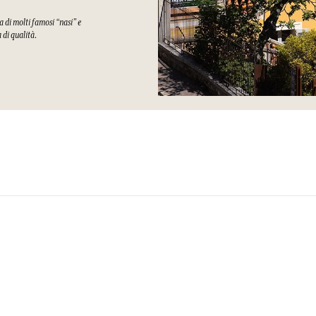
a di molti famosi “nasi” e
a di qualità.