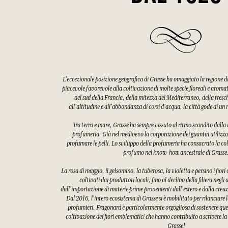
L'eccezionale posizione geografica di Grasse ha omaggiato la regione 
piacevole favorevole alla coltivazione di molte specie floreali e aroma
del sud della Francia, della mitezza del Mediterraneo, della fres
all'altitudine e all'abbondanza di corsi d'acqua, la città gode di u
Tra terra e mare, Grasse ha sempre vissuto al ritmo scandito dalla ra
profumeria. Già nel medioevo la corporazione dei guantai utilizzav
profumare le pelli. Lo sviluppo della profumeria ha consacrato la col
profumo nel know-how ancestrale di Grasse
La rosa di maggio, il gelsomino, la tuberosa, la violetta e persino i fiori
coltivati dai produttori locali, fino al declino della filiera negli
dall'importazione di materie prime provenienti dall'estero e dalla creaz
Dal 2016, l'intero ecosistema di Grasse si è mobilitato per rilanciare l
profumieri. Fragonard è particolarmente orgogliosa di sostenere quest
coltivazione dei fiori emblematici che hanno contribuito a scrivere la
Grasse!