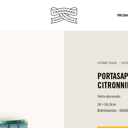
PROM
HOME PAGE
DO
PORTASAP
po.
CITRONNI
Vetro decorato
10 × 14,5cm
Riferimento : DAD
mulare punti e ricevere regali.