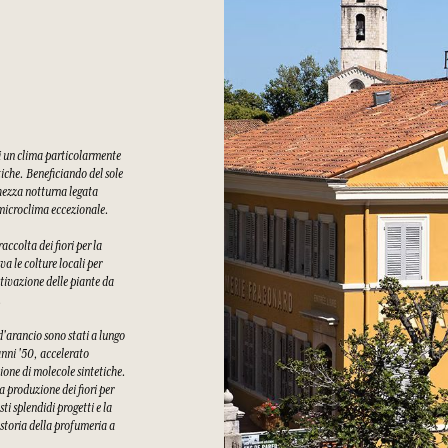
di un clima particolarmente
tiche. Beneficiando del sole
chezza notturna legata
n microclima eccezionale.
ccolta dei fiori per la
a le colture locali per
tivazione delle piante da
.
 d'arancio sono stati a lungo
 anni '50, accelerato
ione di molecole sintetiche.
a produzione dei fiori per
i splendidi progetti e la
 storia della profumeria a