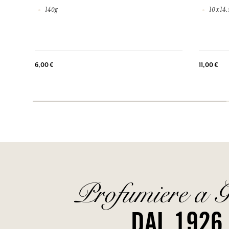
140g
10 x 14
6,00 €
11,00 €
Profumiere a G
DAL 1926