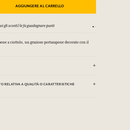
AGGIUNGERE AL CARRELLO
si gli sconti) le fa guadagnare punti
Consulta i nostri T&C
apone a ciottolo, un grazioso portasapone decorato con il
 RELATIVA A QUALITÀ O CARATTERISTICHE
clic qui
are le qualità o le caratteristiche ambientali facendo
.