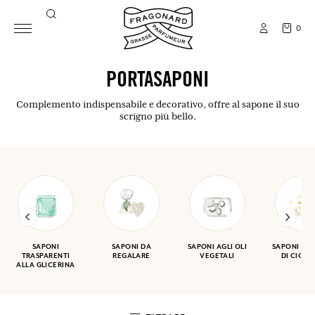
0
PORTASAPONI
Complemento indispensabile e decorativo, offre al sapone il suo
scrigno più bello.
SAPONI
SAPONI DA
SAPONI AGLI OLI
SAPONI A 
TRASPARENTI
REGALARE
VEGETALI
DI CIOTT
ALLA GLICERINA