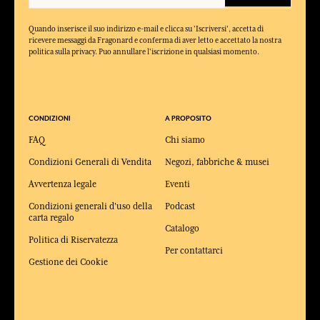
Quando inserisce il suo indirizzo e-mail e clicca su 'Iscriversi', accetta di
ricevere messaggi da Fragonard e conferma di aver letto e accettato la nostra
politica sulla privacy. Puo annullare l'iscrizione in qualsiasi momento.
CONDIZIONI
A PROPOSITO
FAQ
Chi siamo
Condizioni Generali di Vendita
Negozi, fabbriche & musei
Avvertenza legale
Eventi
Condizioni generali d'uso della
Podcast
carta regalo
Catalogo
Politica di Riservatezza
Per contattarci
Gestione dei Cookie