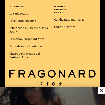
SITI & SERVIZI
NOTIZIE &
OFFERTE DI
LAVORO
La carta regalo
Candidatura spontanea
Laboratorio olfattivo
Offerte di lavoro
Fabbriche e Musei della Costa
Azzurra
La Maison Fragonard Arles
Paris Museo del profumo
Museo della Moda e del
Costume Arles
×
CONSEGNA:
FR
LINGUA:
IT