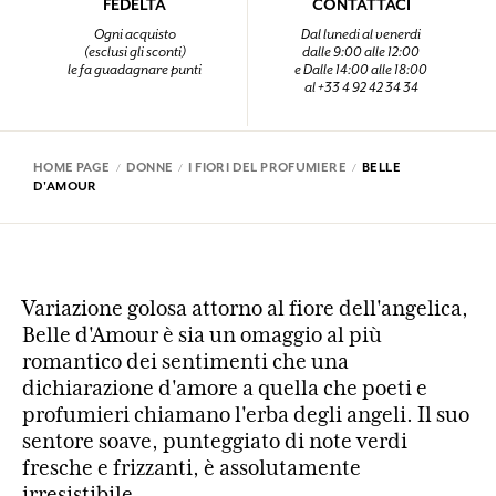
FEDELTÀ
CONTATTACI
Ogni acquisto
Dal lunedi al venerdi
(esclusi gli sconti)
dalle 9:00 alle 12:00
le fa guadagnare punti
e Dalle 14:00 alle 18:00
al +33 4 92 42 34 34
HOME PAGE
DONNE
I FIORI DEL PROFUMIERE
BELLE
D'AMOUR
Variazione golosa attorno al fiore dell'angelica,
Belle d'Amour è sia un omaggio al più
romantico dei sentimenti che una
dichiarazione d'amore a quella che poeti e
profumieri chiamano l'erba degli angeli. Il suo
sentore soave, punteggiato di note verdi
fresche e frizzanti, è assolutamente
irresistibile.