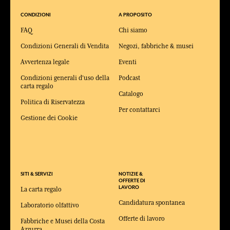
CONDIZIONI
A PROPOSITO
FAQ
Chi siamo
Condizioni Generali di Vendita
Negozi, fabbriche & musei
Avvertenza legale
Eventi
Condizioni generali d'uso della
Podcast
carta regalo
Catalogo
Politica di Riservatezza
Per contattarci
Gestione dei Cookie
SITI & SERVIZI
NOTIZIE &
OFFERTE DI
LAVORO
La carta regalo
Candidatura spontanea
Laboratorio olfattivo
Offerte di lavoro
Fabbriche e Musei della Costa
Azzurra