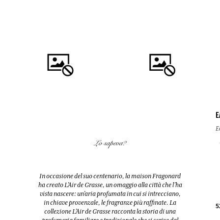
E
COMPRARE
COMPRARE
E
Lo sapeva?
FLEUR D'ORANGER (FIORI
FLEUR D'ORANGER (FIORI
D'ARANCIO)
D'ARANCIO)
Diffusore + 10 bastoncini
Eau de toilette
In occasione del suo centenario, la maison Fragonard
200ml
100ml
ha creato L’Air de Grasse, un omaggio alla città che l’ha
vista nascere: un’aria profumata in cui si intrecciano,
in chiave provenzale, le fragranze più raffinate. La
38,00 €
38,00 €
5
collezione L’Air de Grasse racconta la storia di una