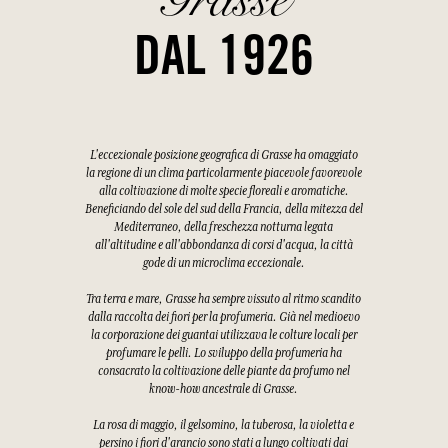
DAL 1926
L'eccezionale posizione geografica di Grasse ha omaggiato
la regione di un clima particolarmente piacevole favorevole
alla coltivazione di molte specie floreali e aromatiche.
Beneficiando del sole del sud della Francia, della mitezza del
Mediterraneo, della freschezza notturna legata
all'altitudine e all'abbondanza di corsi d'acqua, la città
gode di un microclima eccezionale.
Tra terra e mare, Grasse ha sempre vissuto al ritmo scandito
dalla raccolta dei fiori per la profumeria. Già nel medioevo
la corporazione dei guantai utilizzava le colture locali per
profumare le pelli. Lo sviluppo della profumeria ha
consacrato la coltivazione delle piante da profumo nel
know-how ancestrale di Grasse.
La rosa di maggio, il gelsomino, la tuberosa, la violetta e
persino i fiori d'arancio sono stati a lungo coltivati dai