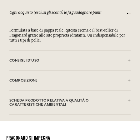
fa guadagnare punti
Consulta i nostri T&C
Formulata a base di pappa reale, questa crema è il best-seller di
Fragonard grazie alle sue proprietà idratanti. Un indispensabile per
tutti i tipi di pelle.
CONSIGLI D'USO
.
COMPOSIZIONE
Aqua (Water), Cetearyl Alcohol, Octyldodecanol, Glycerin, Cetearyl
Ethylhexanoate, Sodium Cetearyl Sulfate, Parfum (Fragrance), Royal
SCHEDA PRODOTTO RELATIVA A QUALITÀ O
Jelly, Isopropyl Myristate, Benzyl Alcohol, Pentylene Glycol, Caprylyl
CARATTERISTICHE AMBIENTALI
Glycol, Decylene Glycol, Linalyl Acetate, Citrus Aurantium Peel Oil,
Limonene, Linalool, Alpha-Isomethyl Ionone, Geraniol, Benzyl
Tabella informativa
Benzoate, Benzyl Cinnamate, Citronellol, Terpineol, Pinene,
Si prega di consultare le qualità o le caratteristiche ambientali
Coumarin, Benzyl Alcohol
clic qui
facendo
.
Questa lista può essere oggetto di modifiche, si prega di conservare
FRAGONARD SI IMPEGNA
l'imballaggio del prodotto acquistato.