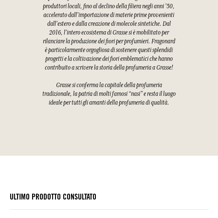
produttori locali, fino al declino della filiera negli anni '50,
accelerato dall'importazione di materie prime provenienti
dall'estero e dalla creazione di molecole sintetiche. Dal
2016, l'intero ecosistema di Grasse si è mobilitato per
rilanciare la produzione dei fiori per profumieri. Fragonard
è particolarmente orgogliosa di sostenere questi splendidi
progetti e la coltivazione dei fiori emblematici che hanno
contribuito a scrivere la storia della profumeria a Grasse!
Grasse si conferma la capitale della profumeria
tradizionale, la patria di molti famosi “nasi” e resta il luogo
ideale per tutti gli amanti della profumeria di qualità.
ULTIMO PRODOTTO CONSULTATO